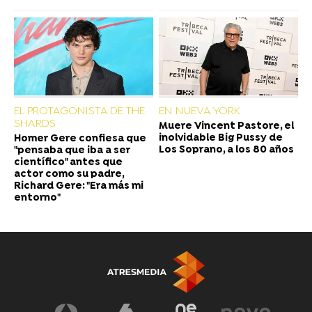
EL PROTAGONISTA DE THE
EN NUEVA YORK
SHARDS
Muere Vincent Pastore, el
inolvidable Big Pussy de
Homer Gere confiesa que
Los Soprano, a los 80 años
"pensaba que iba a ser
científico" antes que
actor como su padre,
Richard Gere: "Era más mi
entorno"