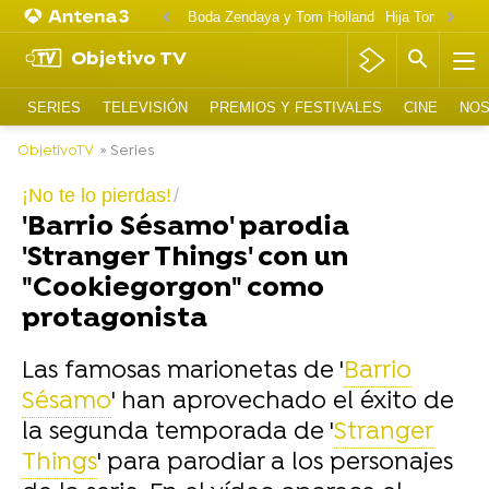
Boda Zendaya y Tom Holland
Hija Tom Cruise 
Objetivo TV
SERIES
TELEVISIÓN
PREMIOS Y FESTIVALES
CINE
NOS
ObjetivoTV
» Series
¡No te lo pierdas!
'Barrio Sésamo' parodia
'Stranger Things' con un
"Cookiegorgon" como
protagonista
Las famosas marionetas de '
Barrio
Sésamo
' han aprovechado el éxito de
la segunda temporada de '
Stranger
Things
' para parodiar a los personajes