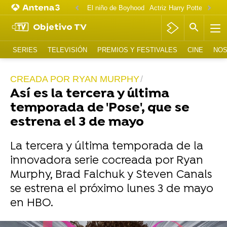
El niño de Boyhood
Actriz Harry Potter OnlyF
Objetivo TV
SERIES
TELEVISIÓN
PREMIOS Y FESTIVALES
CINE
NOS
CREADA POR RYAN MURPHY
Así es la tercera y última
temporada de 'Pose', que se
estrena el 3 de mayo
La tercera y última temporada de la
innovadora serie cocreada por Ryan
Murphy, Brad Falchuk y Steven Canals
se estrena el próximo lunes 3 de mayo
en HBO.