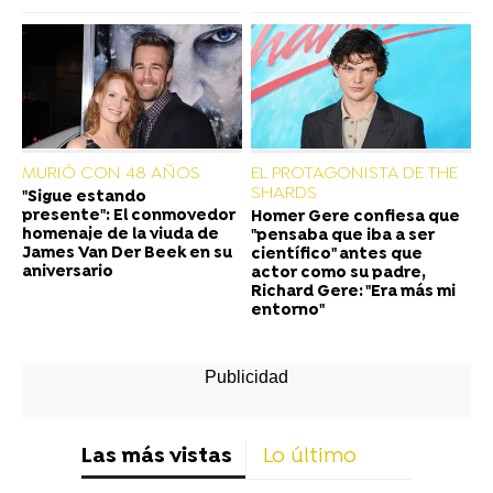
MURIÓ CON 48 AÑOS
EL PROTAGONISTA DE THE
SHARDS
"Sigue estando
presente": El conmovedor
Homer Gere confiesa que
homenaje de la viuda de
"pensaba que iba a ser
James Van Der Beek en su
científico" antes que
aniversario
actor como su padre,
Richard Gere: "Era más mi
entorno"
Las más vistas
Lo último