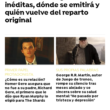
inéditas, dónde se emitirá y
quién vuelve del reparto
original
PRIMER PAPEL
SUS PROPIAS PALABRAS
PROTAGONISTA
George R.R. Martin, autor
de Juego de tronos,
¿Cómo es su relación?
rompe su silencio tras
Homer Gere asegura que
meses alejado y se
no fue a su padre, Richard
sincera sobre su salud
Gere, el primero que le
mental: "He pasado por
dijo que Ryan Murphy lo
tristeza y depresión"
eligió para The Shards