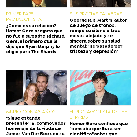
PRIMER PAPEL
SUS PROPIAS PALABRAS
PROTAGONISTA
George R.R. Martin, autor
de Juego de tronos,
¿Cómo es su relación?
rompe su silencio tras
Homer Gere asegura que
meses alejado y se
no fue a su padre, Richard
sincera sobre su salud
Gere, el primero que le
mental: "He pasado por
dijo que Ryan Murphy lo
tristeza y depresión"
eligió para The Shards
MURIÓ CON 48 AÑOS
EL PROTAGONISTA DE THE
SHARDS
"Sigue estando
presente": El conmovedor
Homer Gere confiesa que
homenaje de la viuda de
"pensaba que iba a ser
James Van Der Beek en su
científico" antes que