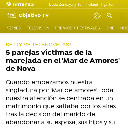
Boda Zendaya y Tom Holland
Hija Tom Cruise 
Objetivo TV
SERIES
TELEVISIÓN
PREMIOS Y FESTIVALES
CINE
NOS
BETTY VE TELENOVELAS
5 parejas víctimas de la
marejada en el 'Mar de Amores'
de Nova
Cuando empezamos nuestra
singladura por 'Mar de amores' toda
nuestra atención se centraba en un
matrimonio que saltaba por los aires
tras la decisión del marido de
abandonar a su esposa, sus hijos y su