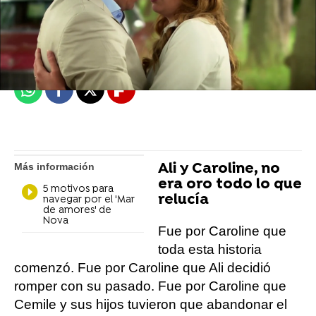
Betty M. Martínez
Madrid
Publicado:
09 de diciembre de 2021, 11:10
Whatsapp
Facebook
X
Flipboard
Ali y Caroline, no
Más información
era oro todo lo que
5 motivos para
relucía
navegar por el 'Mar
de amores' de
Nova
Fue por Caroline que
toda esta historia
comenzó. Fue por Caroline que Ali decidió
romper con su pasado. Fue por Caroline que
Cemile y sus hijos tuvieron que abandonar el