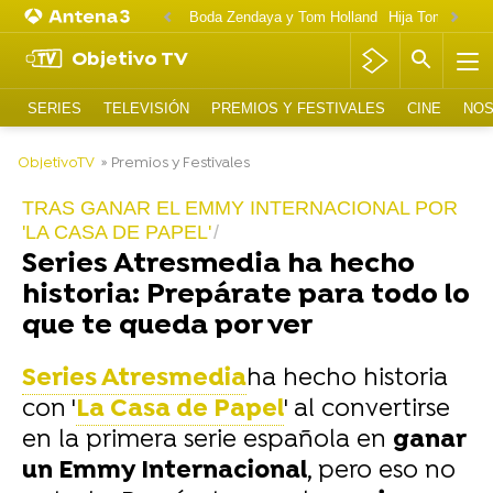
Boda Zendaya y Tom Holland
Hija Tom Cruise 
Objetivo TV
SERIES
TELEVISIÓN
PREMIOS Y FESTIVALES
CINE
NOS
-
ObjetivoTV
» Premios y Festivales
TRAS GANAR EL EMMY INTERNACIONAL POR
'LA CASA DE PAPEL'
Series Atresmedia ha hecho
historia: Prepárate para todo lo
que te queda por ver
Series Atresmedia
ha hecho historia
con '
La Casa de Papel
' al convertirse
en la primera serie española en
ganar
un Emmy Internacional
, pero eso no