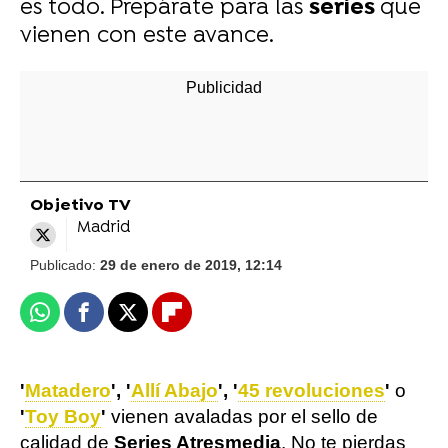
es todo. Prepárate para las
series
que
vienen con este avance.
Objetivo TV
Madrid
Publicado:
29 de enero de 2019, 12:14
Whatsapp
Facebook
X
Flipboard
'
Matadero
', '
Allí Abajo
', '
45 revoluciones
'
o
'
Toy Boy
'
vienen avaladas por el sello de
calidad de
Series Atresmedia
. No te pierdas