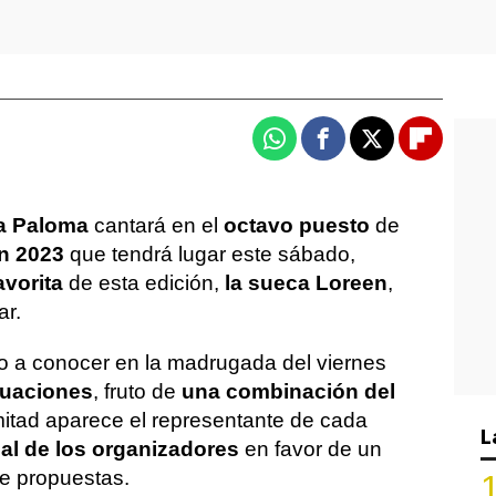
Whatsapp
Facebook
X
Flipboa
a Paloma
cantará en el
octavo puesto
de
ón 2023
que tendrá lugar este sábado,
avorita
de esta edición,
la sueca Loreen
,
ar.
do a conocer en la madrugada del viernes
tuaciones
, fruto de
una combinación del
itad aparece el representante de cada
L
nal de los organizadores
en favor de un
de propuestas.