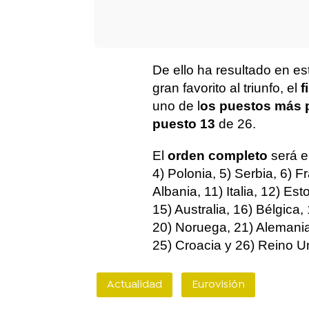
De ello ha resultado en e
gran favorito al triunfo, el
f
uno de l
os puestos más 
puesto 13
de 26.
El
orden completo
será e
4) Polonia, 5) Serbia, 6) F
Albania, 11) Italia, 12) Es
15) Australia, 16) Bélgica
20) Noruega, 21) Alemania,
25) Croacia y 26) Reino U
Actualidad
Eurovisión