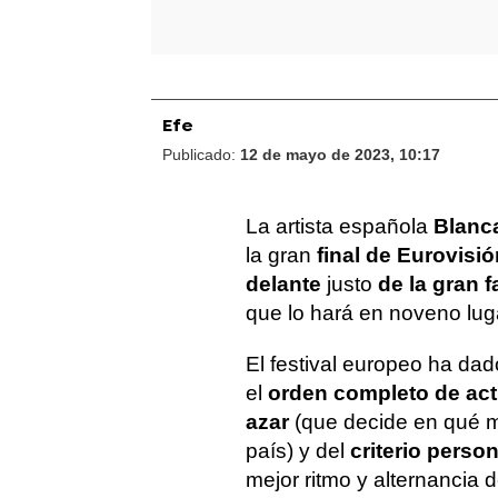
Efe
Publicado:
12 de mayo de 2023, 10:17
La artista española
Blanc
la gran
final de Eurovisi
delante
justo
de la gran f
que lo hará en noveno lug
El festival europeo ha da
el
orden completo de ac
azar
(que decide en qué m
país) y del
criterio perso
mejor ritmo y alternancia 