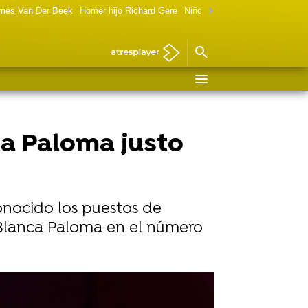
ames Van Der Beek
Homer hijo Richard Gere
Niño de Terminator ahora
Mar
ca Paloma justo
conocido los puestos de
n Blanca Paloma en el número