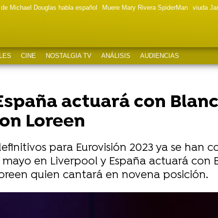
a de Michael Douglas habla español
Muere Mary Rivera SpiderMan
viuda J
LES
CINE
NOSTALGIA TV
ANÁLISIS
AUDIENCIAS
 España actuará con Blan
con Loreen
definitivos para Eurovisión 2023 ya se han 
 de mayo en Liverpool y España actuará co
Loreen quien cantará en novena posición.