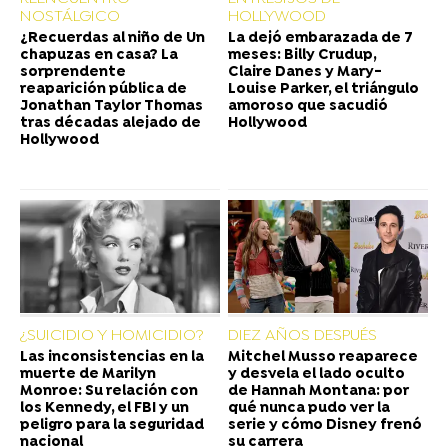
NOSTÁLGICO
HOLLYWOOD
¿Recuerdas al niño de Un
La dejó embarazada de 7
chapuzas en casa? La
meses: Billy Crudup,
sorprendente
Claire Danes y Mary-
reaparición pública de
Louise Parker, el triángulo
Jonathan Taylor Thomas
amoroso que sacudió
tras décadas alejado de
Hollywood
Hollywood
¿SUICIDIO Y HOMICIDIO?
DIEZ AÑOS DESPUÉS
Las inconsistencias en la
Mitchel Musso reaparece
muerte de Marilyn
y desvela el lado oculto
Monroe: Su relación con
de Hannah Montana: por
los Kennedy, el FBI y un
qué nunca pudo ver la
peligro para la seguridad
serie y cómo Disney frenó
nacional
su carrera