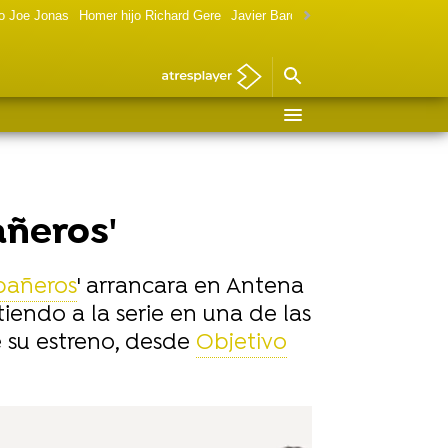
o Joe Jonas
Homer hijo Richard Gere
Javier Bardem política
Marilyn Monr
añeros'
añeros
' arrancara en Antena
iendo a la serie en una de las
e su estreno, desde
Objetivo