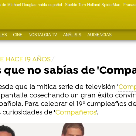
a de Michael Douglas habla español
Sueldo Tom Holland SpiderMan
Fracas
LES
CINE
NOSTALGIA TV
ANÁLISIS
AUDIENCIAS
E HACE 19 AÑOS
s que no sabías de 'Comp
de que la mítica serie de televisión '
Comp
pantalla cosechando un gran éxito convirt
española. Para celebrar el 19º cumpleaños d
curiosidades de '
Compañeros
'.