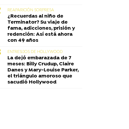
REAPARICIÓN SORPRESA
¿Recuerdas al niño de
Terminator? Su viaje de
fama, adicciones, prisión y
redención: Así está ahora
con 49 años
ENTRESIJOS DE HOLLYWOOD
La dejó embarazada de 7
meses: Billy Crudup, Claire
Danes y Mary-Louise Parker,
el triángulo amoroso que
sacudió Hollywood