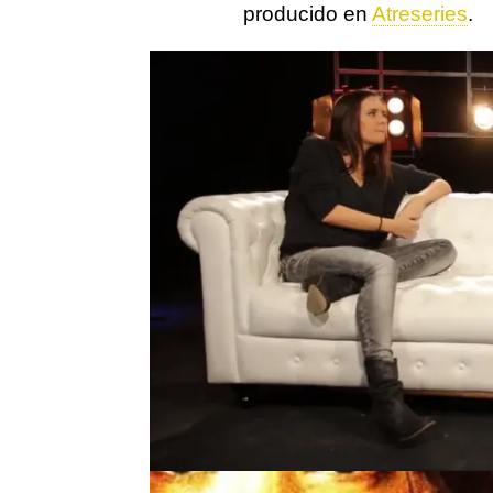
producido en
Atreseries
.
-
Greta y los Garbo
fue el
te fallaré
'. Aunque la vers
últimas temporadas interp
- Fue la primera serie esp
te fallaré'