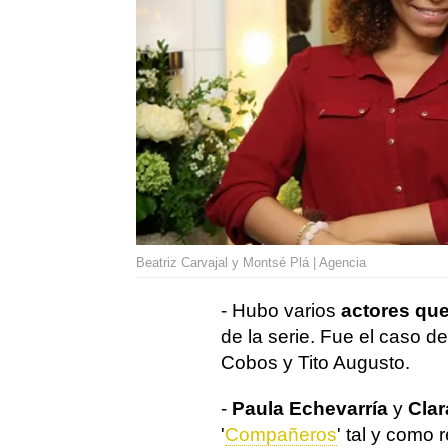
Beatriz Carvajal y Montsé Plá | Agencia
- Hubo varios
actores que
de la serie. Fue el caso d
Cobos y Tito Augusto.
-
Paula Echevarría
y
Clar
'
Compañeros
' tal y como 