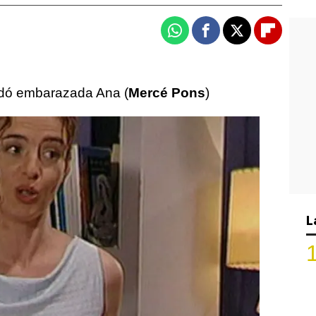
Whatsapp
Facebook
X
Flipboa
uedó embarazada Ana (
Mercé Pons
)
L