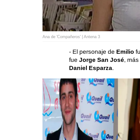
Ana de 'Compañeros' | Antena 3
- El personaje de
Emilio
fu
fue
Jorge San José
, más
Daniel Esparza
.