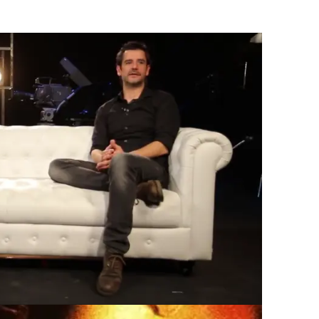
 artista que interpretó la mítica canción '
No
ión que más se recuerda es la de las
retada por 'Los lunes que nos quedan'.
añola que saltó a la gran pantalla con
'No