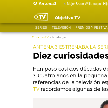
Mujer Bruce Willis culpa
Hij
Objetivo TV
SERIES
TELEVISIÓN
PREMIOS Y FESTIVA
ObjetivoTV
» Nostalgia
ANTENA 3 ESTRENABA LA SERI
Diez curiosidade
Han paso casi dos décadas des
3. Cuatro años en la pequeña 
referencias de la televisión 
TV
recordamos algunas de las 
-