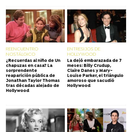
REENCUENTRO
ENTRESIJOS DE
NOSTÁLGICO
HOLLYWOOD
¿Recuerdas al niño de Un
La dejó embarazada de 7
chapuzas en casa? La
meses: Billy Crudup,
sorprendente
Claire Danes y Mary-
reaparición pública de
Louise Parker, el triángulo
Jonathan Taylor Thomas
amoroso que sacudió
tras décadas alejado de
Hollywood
Hollywood