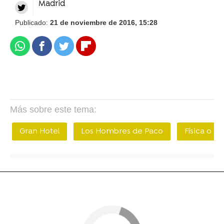
Madrid
Publicado:
21 de noviembre de 2016, 15:28
Whatsapp
Facebook
Twitter
Flipboard
Más sobre este tema:
Gran Hotel
Los Hombres de Paco
Física o Q