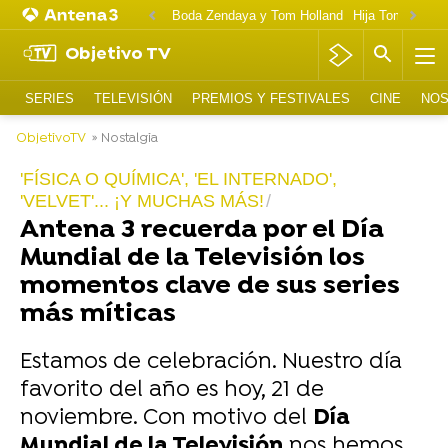
Boda Zendaya y Tom Holland
Hija Tom Cruise 
Objetivo TV
SERIES
TELEVISIÓN
PREMIOS Y FESTIVALES
CINE
NOS
ObjetivoTV
» Nostalgia
'FÍSICA O QUÍMICA', 'EL INTERNADO',
'VELVET'... ¡Y MUCHAS MÁS!
Antena 3 recuerda por el Día
Mundial de la Televisión los
momentos clave de sus series
más míticas
Estamos de celebración. Nuestro día
favorito del año es hoy, 21 de
noviembre. Con motivo del
Día
Mundial de la Televisión
nos hemos