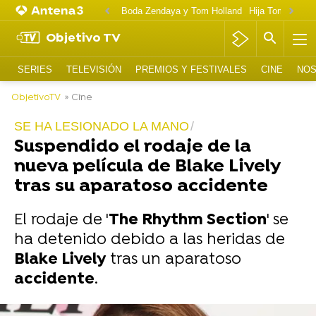
Boda Zendaya y Tom Holland
Hija Tom Cruise 
Objetivo TV
SERIES
TELEVISIÓN
PREMIOS Y FESTIVALES
CINE
NOS
ObjetivoTV
» Cine
SE HA LESIONADO LA MANO
Suspendido el rodaje de la
nueva película de Blake Lively
tras su aparatoso accidente
El rodaje de '
The Rhythm Section
' se
ha detenido debido a las heridas de
Blake Lively
tras un aparatoso
accidente
.
-