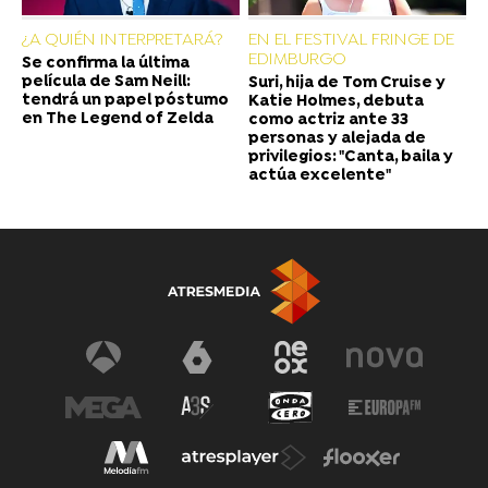
¿A QUIÉN INTERPRETARÁ?
EN EL FESTIVAL FRINGE DE
EDIMBURGO
Se confirma la última
película de Sam Neill:
Suri, hija de Tom Cruise y
tendrá un papel póstumo
Katie Holmes, debuta
en The Legend of Zelda
como actriz ante 33
personas y alejada de
privilegios: "Canta, baila y
actúa excelente"