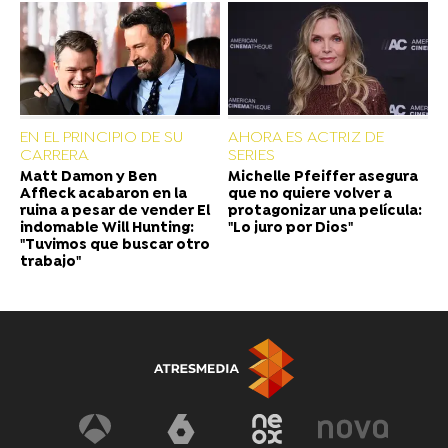
EN EL PRINCIPIO DE SU
AHORA ES ACTRIZ DE
CARRERA
SERIES
Matt Damon y Ben
Michelle Pfeiffer asegura
Affleck acabaron en la
que no quiere volver a
ruina a pesar de vender El
protagonizar una película:
indomable Will Hunting:
"Lo juro por Dios"
"Tuvimos que buscar otro
trabajo"