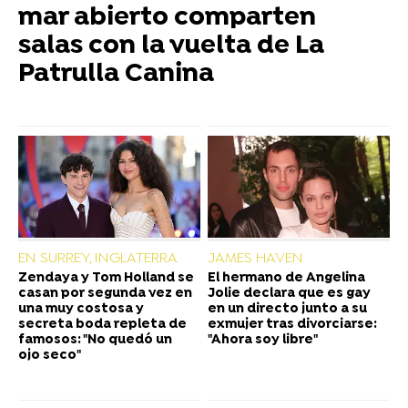
mar abierto comparten
salas con la vuelta de La
Patrulla Canina
EN SURREY, INGLATERRA
JAMES HAVEN
Zendaya y Tom Holland se
El hermano de Angelina
casan por segunda vez en
Jolie declara que es gay
una muy costosa y
en un directo junto a su
secreta boda repleta de
exmujer tras divorciarse:
famosos: "No quedó un
"Ahora soy libre"
ojo seco"