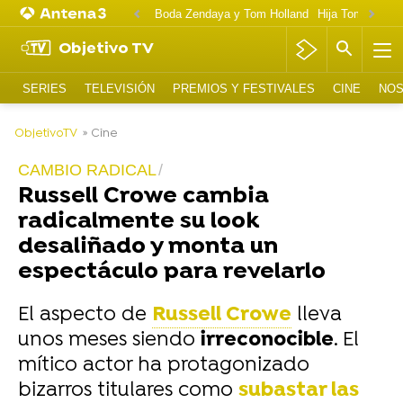
Boda Zendaya y Tom Holland
Hija Tom Cruise 
Objetivo TV
SERIES
TELEVISIÓN
PREMIOS Y FESTIVALES
CINE
NOS
-
ObjetivoTV
» Cine
CAMBIO RADICAL
Russell Crowe cambia
radicalmente su look
desaliñado y monta un
espectáculo para revelarlo
El aspecto de
Russell Crowe
lleva
unos meses siendo
irreconocible
. El
mítico actor ha protagonizado
bizarros titulares como
subastar las