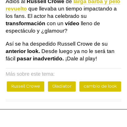
Adiós al
Russell Crowe
de
larga barba y pelo
revuelto
que llevaba un tiempo impactando a
los fans. El actor ha celebrado su
transformación
con un
vídeo
lleno de
espectáculo y ¿glamour?
Así se ha despedido Russell Crowe de su
anterior look.
Desde luego ya no le será tan
fácil
pasar inadvertido.
¡Dale al play!
Más sobre este tema:
Russell Crowe
Gladiator
cambio de look