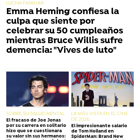
LUCHA FAMILIAR
Emma Heming confiesa la
culpa que siente por
celebrar su 50 cumpleaños
mientras Bruce Willis sufre
demencia: "Vives de luto"
SOBRE SU SALUD MENTAL
LA MÁS VISTA EN EL CINE
DE 2026
El fracaso de Joe Jonas
por su carrera en solitario
El impresionante salario
hizo que se cuestionara
de Tom Holland en
su valor sin sus hermanos:
SpiderMan: Brand New