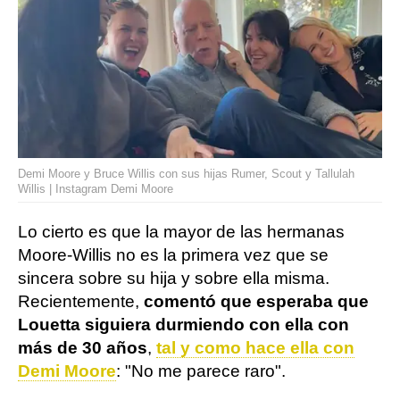
Demi Moore y Bruce Willis con sus hijas Rumer, Scout y Tallulah
Willis | Instagram Demi Moore
Lo cierto es que la mayor de las hermanas
Moore-Willis no es la primera vez que se
sincera sobre su hija y sobre ella misma.
Recientemente,
comentó que esperaba que
Louetta siguiera durmiendo con ella con
más de 30 años
,
tal y como hace ella con
Demi Moore
: "No me parece raro".