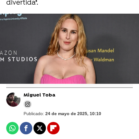
divertida".
Vídeo: Reuters | Foto: Gtres
Demi Moore cuenta que visita cada
semana a Bruce Willis mientras avanza su
demencia: "Siempre seremos familia"
Miguel Toba
Publicado:
24 de mayo de 2025, 10:10
Whatsapp
Facebook
X
Flipboard