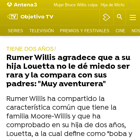
Mujer Bruce Willis culpa
Objetivo TV
SERIES
TELEVISIÓN
PREMIOS Y FESTIVALES
CINE
NOS
TIENE DOS AÑOS
Rumer Willis agradece que a su
hija Louetta no le dé miedo ser
rara y la compara con sus
padres: "Muy aventurera"
Rumer Willis ha compartido la
característica común que tiene la
familia Moore-Willis y que ha
comprobado en su hija de dos años,
Louetta, a la cual define como "boba y