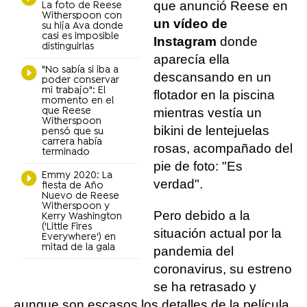
que anunció Reese en
La foto de Reese
Witherspoon con
un vídeo de
su hija Ava donde
casi es imposible
Instagram
donde
distinguirlas
aparecía ella
"No sabía si iba a
descansando en un
poder conservar
mi trabajo": El
flotador en la piscina
momento en el
que Reese
mientras vestía un
Witherspoon
bikini de lentejuelas
pensó que su
carrera había
rosas, acompañado del
terminado
pie de foto: "Es
Emmy 2020: La
verdad".
fiesta de Año
Nuevo de Reese
Witherspoon y
Pero debido a la
Kerry Washington
('Little Fires
situación actual por la
Everywhere') en
mitad de la gala
pandemia del
coronavirus, su estreno
se ha retrasado y
aunque son escasos los detalles de la película