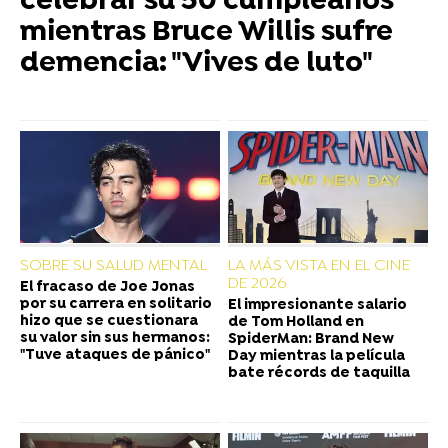
celebrar su 50 cumpleaños
mientras Bruce Willis sufre
demencia: "Vives de luto"
SOBRE SU SALUD MENTAL
LA MÁS VISTA EN EL CINE
DE 2026
El fracaso de Joe Jonas
por su carrera en solitario
El impresionante salario
hizo que se cuestionara
de Tom Holland en
su valor sin sus hermanos:
SpiderMan: Brand New
"Tuve ataques de pánico"
Day mientras la película
bate récords de taquilla