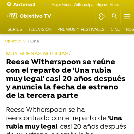
Mujer Bruce Willis culpa
Objetivo TV
SERIES
TELEVISIÓN
PREMIOS Y FESTIVALES
CINE
NOS
ObjetivoTV
» Cine
MUY BUENAS NOTICIAS
Reese Witherspoon se reúne
con el reparto de 'Una rubia
muy legal' casi 20 años después
y anuncia la fecha de estreno
de la tercera parte
Reese Witherspoon se ha
reencontrado con el reparto de '
Una
rubia muy legal
' casi 20 años después