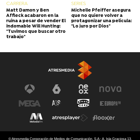
CARRERA
SERIES
Matt Damon y Ben
Michelle Pfeiffer asegura
Affleck acabaron en la
que no quiere volver a
ruina a pesar de vender El
protagonizar una película:
indomable Will Hunting:
"Lo juro por Dios"
"Tuvimos que buscar otro
trabajo"
© Atresmedia Corporación de Medios de Comunicación, S.A - A. Isla Graciosa 13,