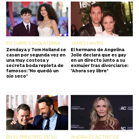
EN SURREY, INGLATERRA
JAMES HAVEN
Zendaya y Tom Holland se
El hermano de Angelina
casan por segunda vez en
Jolie declara que es gay
una muy costosa y
en un directo junto a su
secreta boda repleta de
exmujer tras divorciarse:
famosos: "No quedó un
"Ahora soy libre"
ojo seco"
EN EL PRINCIPIO DE SU
AHORA ES ACTRIZ DE