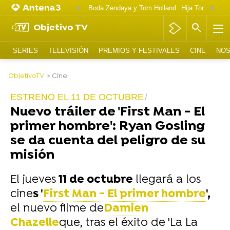
Boda Zendaya y Tom Holland
Hija Tom Cruise 
Objetivo TV
SERIES
TELEVISIÓN
PREMIOS Y FESTIVALES
CINE
NOS
-
ObjetivoTV
» Cine
ESTRENO EL 11 DE OCTUBRE
Nuevo tráiler de 'First Man - El
primer hombre': Ryan Gosling
se da cuenta del peligro de su
misión
El jueves
11 de octubre
llegará a los
cine
s '
First Man - El primer hombre
',
el nuevo filme de
Damien
Chazelle
que, tras el éxito de 'La La