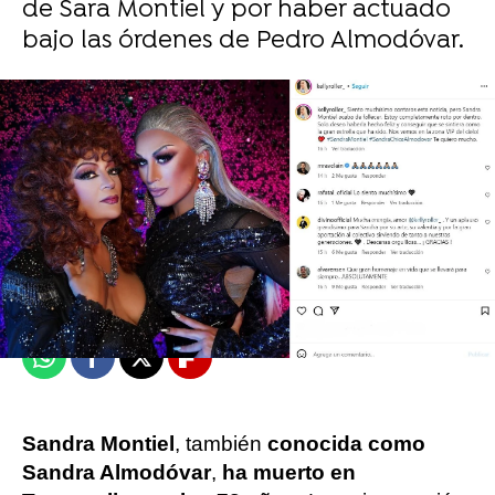
de Sara Montiel y por haber actuado
bajo las órdenes de Pedro Almodóvar.
J. Carlos López Ruedas
Publicado:
29 de mayo de 2023, 13:41
Whatsapp
Facebook
X
Flipboard
Sandra Montiel
, también
conocida como
Sandra Almodóvar
,
ha muerto en