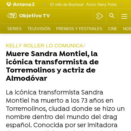
El niño de Boyhood
Actriz Harry Potter OnlyF
Objetivo TV
SERIES
TELEVISIÓN
PREMIOS Y FESTIVALES
CINE
NOS
KELLY ROLLER LO COMUNICA
Muere Sandra Montiel, la
icónica transformista de
Torremolinos y actriz de
Almodóvar
La icónica transformista Sandra
Montiel ha muerto a los 73 años en
Torremolinos, ciudad donde se hizo un
nombre dentro del mundo del drag
español. Conocida por ser imitadora