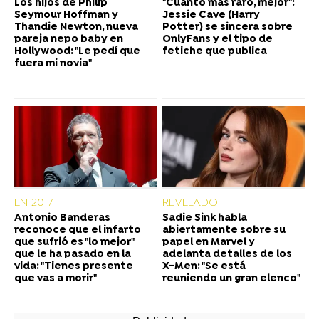
Los hijos de Philip
"Cuanto más raro, mejor":
Seymour Hoffman y
Jessie Cave (Harry
Thandie Newton, nueva
Potter) se sincera sobre
pareja nepo baby en
OnlyFans y el tipo de
Hollywood: "Le pedí que
fetiche que publica
fuera mi novia"
EN 2017
REVELADO
Antonio Banderas
Sadie Sink habla
reconoce que el infarto
abiertamente sobre su
que sufrió es "lo mejor"
papel en Marvel y
que le ha pasado en la
adelanta detalles de los
vida: "Tienes presente
X-Men: "Se está
que vas a morir"
reuniendo un gran elenco"