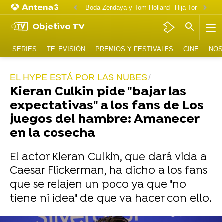
Boda Zendaya y Tom Holland
Hija Tom Cruise 
Objetivo TV
SERIES
TELEVISIÓN
PREMIOS Y FESTIVALES
CINE
NOS
EL HYPE ESTÁ POR LAS NUBES
Kieran Culkin pide "bajar las
expectativas" a los fans de Los
juegos del hambre: Amanecer
en la cosecha
El actor Kieran Culkin, que dará vida a
Caesar Flickerman, ha dicho a los fans
que se relajen un poco ya que "no
tiene ni idea" de que va hacer con ello.