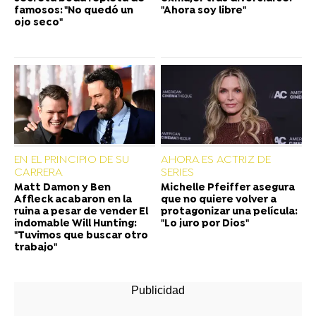
famosos: "No quedó un
"Ahora soy libre"
ojo seco"
EN EL PRINCIPIO DE SU
AHORA ES ACTRIZ DE
CARRERA
SERIES
Matt Damon y Ben
Michelle Pfeiffer asegura
Affleck acabaron en la
que no quiere volver a
ruina a pesar de vender El
protagonizar una película:
indomable Will Hunting:
"Lo juro por Dios"
"Tuvimos que buscar otro
trabajo"