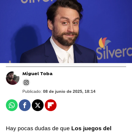
Lionsgate | Gtres
Primer vistazo a Los Juegos del Hambre:
Amanecer en la cosecha, la nueva película
con Haymitch
Miguel Toba
Publicado:
08 de junio de 2025, 18:14
Whatsapp
Facebook
X
Flipboard
Hay pocas dudas de que
Los juegos del