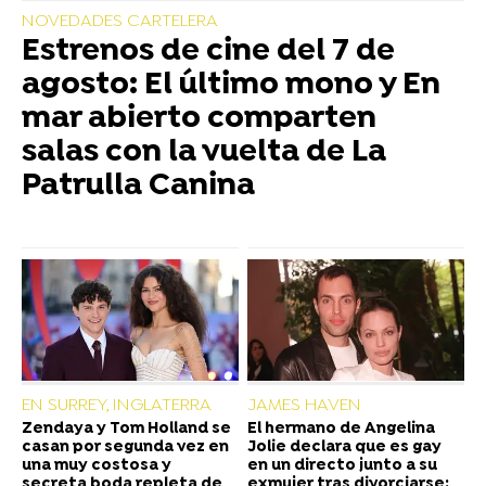
NOVEDADES CARTELERA
Estrenos de cine del 7 de
agosto: El último mono y En
mar abierto comparten
salas con la vuelta de La
Patrulla Canina
EN SURREY, INGLATERRA
JAMES HAVEN
Zendaya y Tom Holland se
El hermano de Angelina
casan por segunda vez en
Jolie declara que es gay
una muy costosa y
en un directo junto a su
secreta boda repleta de
exmujer tras divorciarse: