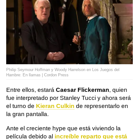
Philip Seymour Hoffman y Woody Harrelson en Los Juegos del
Hambre: En llamas | Cordon Press
Entre ellos, estará
Caesar Flickerman
, quien
fue interpretado por Stanley Tucci y ahora será
el turno de
Kieran Culkin
de representarlo en
la gran pantalla.
Ante el creciente hype que está viviendo la
película debido al
increíble reparto que está