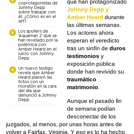
que han protagonizado
coprotagonistas de
Johnny Depp
Johnny Depp y
sobre trabajar con
Amber Heard
durante
él: ¿Cómo es en el
set?
las últimas semanas.
Los spoilers de
Los actores ahora
'Aquaman 2' que se
esperan el veredicto
han revelado por la
polémica con
tras un sinfín de
duros
Amber Heard en el
juicio con Johnny
testimonios
y
Depp
exposición pública
Un nuevo testigo
donde han revivido su
revela que Amber
Heard planeó las
traumático
fotos con un
moratón en la cara
matrimonio
.
del día que
denunció a Johnny
Depp
Aunque el pasado fin
de semana podían
desconectar de los
juzgados, al menos, por unas horas antes de
volver a Fairfax, Virginia. Y eso es lo ha hecho