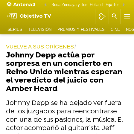
Boda Zendaya y Tom Holland
Hija Tom Cruise 
Objetivo TV
SERIES
TELEVISIÓN
PREMIOS Y FESTIVALES
CINE
NOS
VUELVE A SUS ORÍGENES
Johnny Depp actúa por
sorpresa en un concierto en
Reino Unido mientras esperan
el veredicto del juicio con
Amber Heard
Johnny Depp se ha dejado ver fuera
de los juzgados para reencontrarse
con una de sus pasiones, la música. El
actor acompañó al guitarrista Jeff