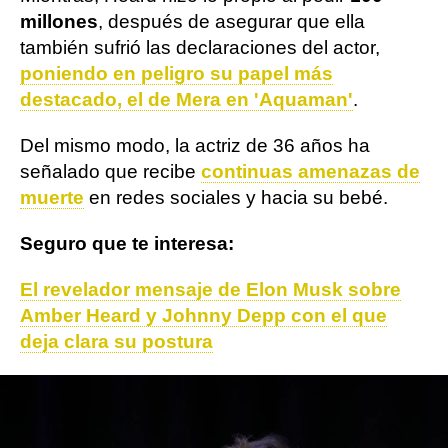
millones
, después de asegurar que ella
también sufrió las declaraciones del actor,
poniendo en peligro su papel más
destacado, el de Mera en 'Aquaman'
.
Del mismo modo, la actriz de 36 años ha
señalado que recibe
continuas amenazas de
muerte
en redes sociales y hacia su bebé.
Seguro que te interesa:
El revelador mensaje de Elon Musk sobre
Amber Heard y Johnny Depp con el que
deja clara su postura
Johnny Depp