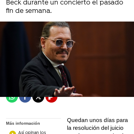
Beck durante un concierto el pasado
fin de semana.
Miguel Toba
Madrid
Publicado:
30 de mayo de 2022, 11:37
Whatsapp
Facebook
X
Flipboard
Quedan unos días para
Más información
la resolución del juicio
Así opinan los