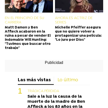
EN EL PRINCIPIO DE SU
AHORA ES ACTRIZ DE
CARRERA
SERIES
Matt Damon y Ben
Michelle Pfeiffer asegura
Affleck acabaron en la
que no quiere volver a
ruina a pesar de vender El
protagonizar una película:
indomable Will Hunting:
"Lo juro por Dios"
"Tuvimos que buscar otro
trabajo"
Las más vistas
Lo último
TRÁGICA PÉRDIDA
Sale a la luz la causa de la
muerte de la madre de Ben
Affleck a los 83 años en la