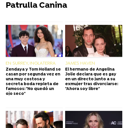
Patrulla Canina
EN SURREY, INGLATERRA
JAMES HAVEN
Zendaya y Tom Holland se
El hermano de Angelina
casan por segunda vez en
Jolie declara que es gay
una muy costosa y
en un directo junto a su
secreta boda repleta de
exmujer tras divorciarse:
famosos: "No quedó un
"Ahora soy libre"
ojo seco"