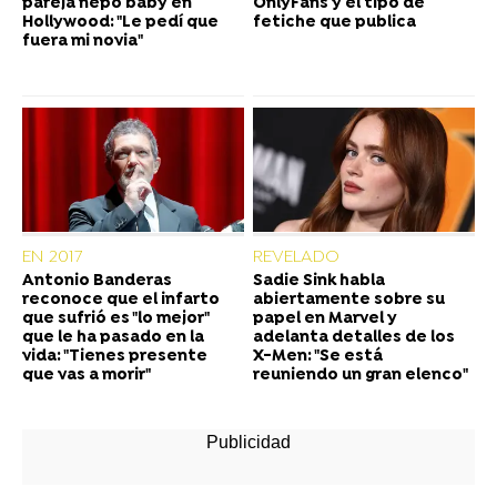
pareja nepo baby en
OnlyFans y el tipo de
Hollywood: "Le pedí que
fetiche que publica
fuera mi novia"
EN 2017
REVELADO
Antonio Banderas
Sadie Sink habla
reconoce que el infarto
abiertamente sobre su
que sufrió es "lo mejor"
papel en Marvel y
que le ha pasado en la
adelanta detalles de los
vida: "Tienes presente
X-Men: "Se está
que vas a morir"
reuniendo un gran elenco"