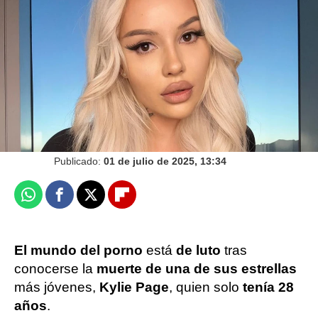
Vídeo: Netflix I Foto: Instagram Kylie Page
J. Carlos López Ruedas
Publicado:
01 de julio de 2025, 13:34
Whatsapp
Facebook
X
Flipboard
El mundo del porno
está
de luto
tras
conocerse la
muerte de una de sus estrellas
más jóvenes,
Kylie Page
, quien solo
tenía 28
años
.