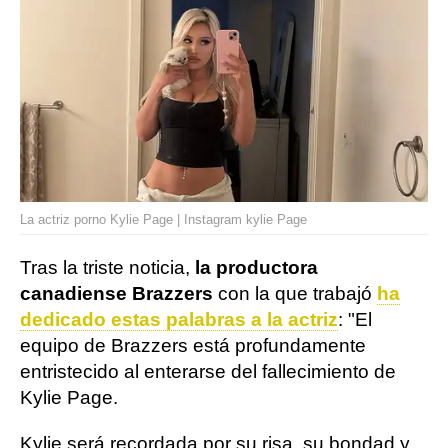
La actriz porno Kylie Page | Instagram kylie Page
Tras la triste noticia,
la productora
canadiense Brazzers
con la que trabajó
ha
dedicado estas palabras a la actriz
: "El
equipo de Brazzers está profundamente
entristecido al enterarse del fallecimiento de
Kylie Page.
Kylie será recordada por su risa, su bondad y