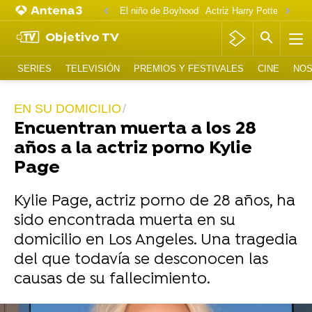
El niño de Boyhood
Actriz Harry Potter OnlyF
Objetivo TV
SERIES
TELEVISIÓN
PREMIOS Y FESTIVALES
CINE
NOS
EN SU DOMICILIO
Encuentran muerta a los 28
años a la actriz porno Kylie
Page
Kylie Page, actriz porno de 28 años, ha
sido encontrada muerta en su
domicilio en Los Angeles. Una tragedia
del que todavía se desconocen las
causas de su fallecimiento.