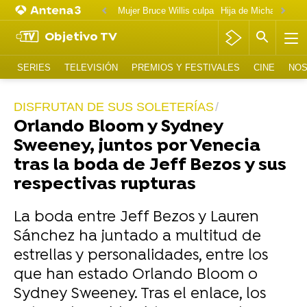
Mujer Bruce Willis culpa
Objetivo TV
SERIES
TELEVISIÓN
PREMIOS Y FESTIVALES
CINE
NOS
DISFRUTAN DE SUS SOLETERÍAS
Orlando Bloom y Sydney
Sweeney, juntos por Venecia
tras la boda de Jeff Bezos y sus
respectivas rupturas
La boda entre Jeff Bezos y Lauren
Sánchez ha juntado a multitud de
estrellas y personalidades, entre los
que han estado Orlando Bloom o
Sydney Sweeney. Tras el enlace, los