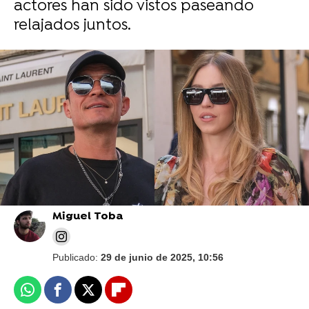
actores han sido vistos paseando
relajados juntos.
Vídeo: Reuters | Foto: Gtres
Katy Perry, "molesta" pero "aliviada" tras
confirmarse su ruptura con Orlando Bloom
Miguel Toba
Publicado:
29 de junio de 2025, 10:56
Whatsapp
Facebook
X
Flipboard