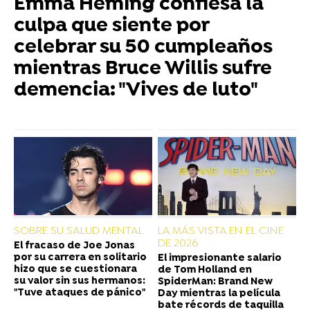
Emma Heming confiesa la
culpa que siente por
celebrar su 50 cumpleaños
mientras Bruce Willis sufre
demencia: "Vives de luto"
SOBRE SU SALUD MENTAL
LA MÁS VISTA EN EL CINE
DE 2026
El fracaso de Joe Jonas
por su carrera en solitario
El impresionante salario
hizo que se cuestionara
de Tom Holland en
su valor sin sus hermanos:
SpiderMan: Brand New
"Tuve ataques de pánico"
Day mientras la película
bate récords de taquilla