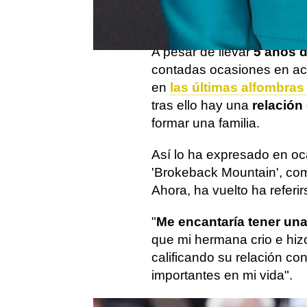
bandera
y en sus redes s
ambos juntos.
A pesar de llevar
5 años 
contadas ocasiones en ac
en
las últimas alfombras
tras ello hay una
relación
formar una familia.
Así lo ha expresado en oc
'Brokeback Mountain', co
Ahora, ha vuelto ha referi
"
Me encantaría tener una
que mi hermana crio e hizo
calificando su relación c
importantes en mi vida".