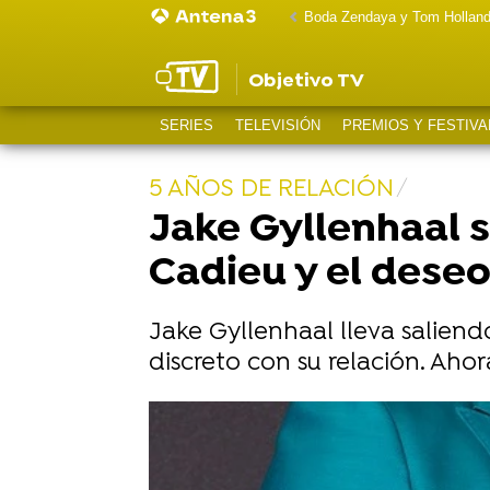
Boda Zendaya y Tom Hollan
Objetivo TV
SERIES
TELEVISIÓN
PREMIOS Y FESTIVA
5 AÑOS DE RELACIÓN
Jake Gyllenhaal 
Cadieu y el deseo
Jake Gyllenhaal lleva salien
discreto con su relación. Aho
Una entrevistadora cuenta que Jake 
Sale a la luz la tensión entre Heat