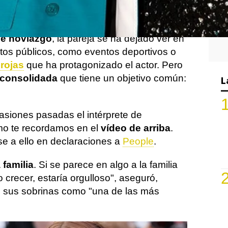
ociales no vas a encontrarte imágenes de
de noviazgo
, la pareja se ha dejado ver en
tos públicos, como eventos deportivos o
 rojas
que ha protagonizado el actor. Pero
 consolidada
que tiene un objetivo común:
L
asiones pasadas el intérprete de
mo te recordamos en el
vídeo de arriba
.
rse a ello en declaraciones a
People
.
 familia
. Si se parece en algo a la familia
 crecer, estaría orgulloso", aseguró,
on sus sobrinas como "una de las más