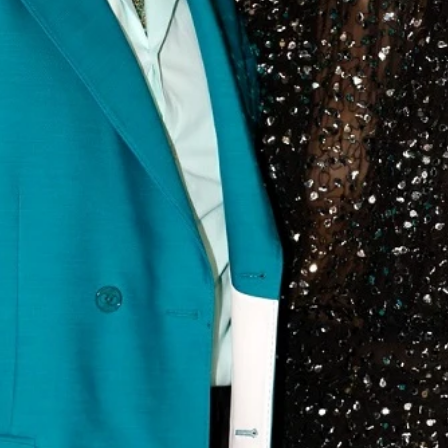
Whatsapp
Facebook
X
Flipboa
14:14
a, Jeanne Cadieu, llevan la
discreción por