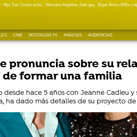
d
Hija Tom Cruise actriz
Hermano Angelina Jolie gay
Mujer Bruce Willis cu
LES
CINE
NOSTALGIA TV
ANÁLISIS
AUDIENCIAS
se pronuncia sobre su rel
 de formar una familia
do desde hace 5 años con Jeanne Cadieu y
ra, ha dado más detalles de su proyecto de 
Gyllenhaal le hizo llorar en plena alfombra roja
h Ledger y Jake Gyllenhaal en el set de 'Brokeback Mount