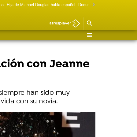
lpa
Hija de Michael Douglas habla español
Documental Las chicas Gilmore
ación con Jeanne
 siempre han sido muy
vida con su novia.
ain'