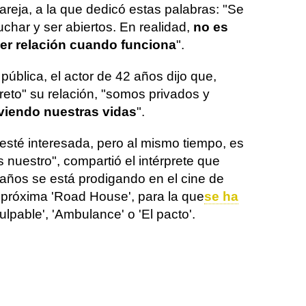
pareja, a la que dedicó estas palabras: "Se
uchar y ser abiertos. En realidad,
no es
ier relación cuando funciona
".
ública, el actor de 42 años dijo que,
eto" su relación, "somos privados y
viendo nuestras vidas
".
esté interesada, pero al mismo tiempo, es
 nuestro", compartió el intérprete que
 años se está prodigando en el cine de
a próxima 'Road House', para la que
se ha
Culpable', 'Ambulance' o 'El pacto'.