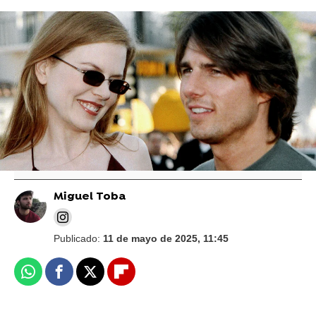
Foto: Gtres
Nicole Kidman sorprende al hablar de Tom
Cruise 23 años después de su polémico
divorcio
Miguel Toba
Publicado:
11 de mayo de 2025, 11:45
Whatsapp
Facebook
X
Flipboard