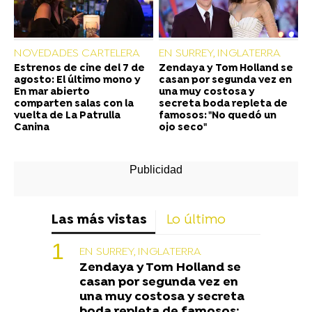
NOVEDADES CARTELERA
EN SURREY, INGLATERRA
Estrenos de cine del 7 de
Zendaya y Tom Holland se
agosto: El último mono y
casan por segunda vez en
En mar abierto
una muy costosa y
comparten salas con la
secreta boda repleta de
vuelta de La Patrulla
famosos: "No quedó un
Canina
ojo seco"
Las más vistas
Lo último
EN SURREY, INGLATERRA
Zendaya y Tom Holland se
casan por segunda vez en
una muy costosa y secreta
boda repleta de famosos: