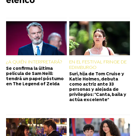
elenco"
¿A QUIÉN INTERPRETARÁ?
EN EL FESTIVAL FRINGE DE
EDIMBURGO
Se confirma la última
película de Sam Neill:
Suri, hija de Tom Cruise y
tendrá un papel póstumo
Katie Holmes, debuta
en The Legend of Zelda
como actriz ante 33
personas y alejada de
privilegios: "Canta, baila y
actúa excelente"