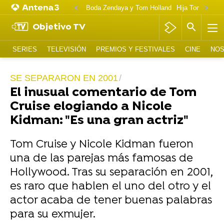
Boda Zendaya y Tom Holland
Hija Tom Cruise 
Objetivo TV
SERIES
TELEVISIÓN
PREMIOS Y FESTIVALES
CINE
NOS
SE SEPARARON EN 2001
El inusual comentario de Tom
Cruise elogiando a Nicole
Kidman: "Es una gran actriz"
Tom Cruise y Nicole Kidman fueron
una de las parejas más famosas de
Hollywood. Tras su separación en 2001,
es raro que hablen el uno del otro y el
actor acaba de tener buenas palabras
para su exmujer.