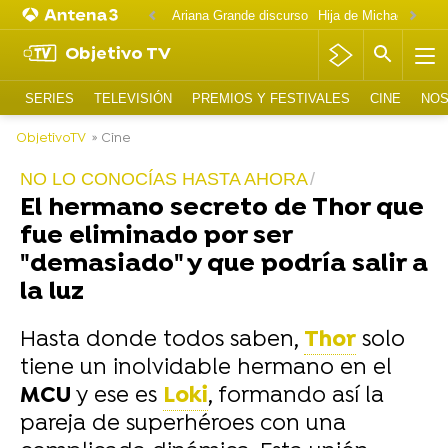
Ariana Grande discurso
Objetivo TV
SERIES
TELEVISIÓN
PREMIOS Y FESTIVALES
CINE
NOS
ObjetivoTV
» Cine
NO LO CONOCÍAS HASTA AHORA
El hermano secreto de Thor que
fue eliminado por ser
"demasiado" y que podría salir a
la luz
Hasta donde todos saben,
Thor
solo
tiene un inolvidable hermano en el
MCU
y ese es
Loki
, formando así la
pareja de superhéroes con una