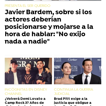
PRESENTA EL SER QUERIDO
Javier Bardem, sobre si los
actores deberían
posicionarse y mojarse a la
hora de hablar: "No exijo
nada a nadie"
INCÓGNITAS EN DISNEY
CONTINUA LA GUERRA
CHANNEL
JUDICIAL
¿Volverá Demi Lovato a
Brad Pitt exige a la
Camp Rock 3? Años de
justicia que obligue a