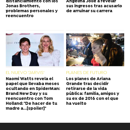
distanciamiento con los
Angelina Jolie a revelar
Jonas Brothers,
sus ingresos tras acusarlo
problemas personales y
de arruinar su carrera
reencuentro
EL NUEVO 'JARVIS'
PLANES DE FUTURO
Naomi Watts revela el
Los planes de Ariana
papel que llevaba meses
Grande tras decidir
ocultando en SpiderMan:
retirarse de la vida
Brand New Day y su
pública: familia, amigos y
reencuentro con Tom
su ex de 2016 con el que
Holland: "De hacer de tu
ha vuelto
madre a...[spoiler]"