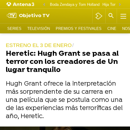
Boda Zendaya y Tom Holland
Hija Tom Cruise 
Objetivo TV
SERIES
TELEVISIÓN
PREMIOS Y FESTIVALES
CINE
NOS
ESTRENO EL 3 DE ENERO
Heretic: Hugh Grant se pasa al
terror con los creadores de Un
lugar tranquilo
Hugh Grant ofrece la interpretación
más sorprendente de su carrera en
una película que se postula como una
de las experiencias más terroríficas del
año, Heretic.