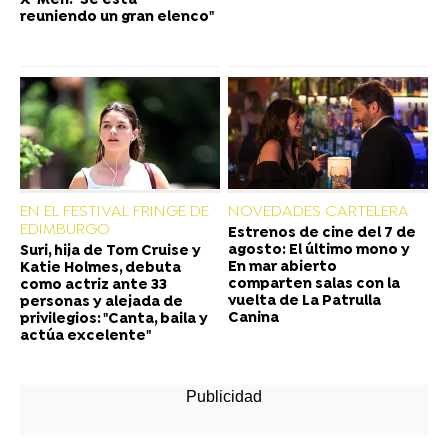
X-Men: "Se está
reuniendo un gran elenco"
EN EL FESTIVAL FRINGE DE
NOVEDADES CARTELERA
EDIMBURGO
Estrenos de cine del 7 de
agosto: El último mono y
Suri, hija de Tom Cruise y
En mar abierto
Katie Holmes, debuta
comparten salas con la
como actriz ante 33
vuelta de La Patrulla
personas y alejada de
Canina
privilegios: "Canta, baila y
actúa excelente"