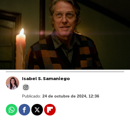
A24
La confesión de Hugh Grant sobre que
Robert Downey Jr. lo "odiaba" y "quería
matarlo" en una enemistad que duró
décadas
Isabel S. Samaniego
Publicado:
24 de octubre de 2024, 12:36
Whatsapp
Facebook
X
Flipboard