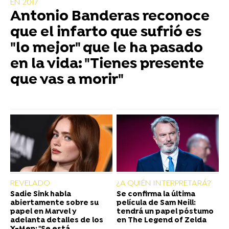
EN 2017
Antonio Banderas reconoce
que el infarto que sufrió es
"lo mejor" que le ha pasado
en la vida: "Tienes presente
que vas a morir"
REVELADO
¿A QUIÉN INTERPRETARÁ?
Sadie Sink habla
Se confirma la última
abiertamente sobre su
película de Sam Neill:
papel en Marvel y
tendrá un papel póstumo
adelanta detalles de los
en The Legend of Zelda