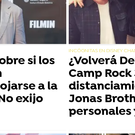
INCÓGNITAS EN DISNEY CHA
bre si los
¿Volverá De
n
Camp Rock 
ojarse a la
distanciami
No exijo
Jonas Brot
personales 