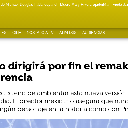
a de Michael Douglas habla español
Muere Mary Rivera SpiderMan
viuda J
LES
CINE
NOSTALGIA TV
ANÁLISIS
AUDIENCIAS
 dirigirá por fin el remak
erencia
su sueño de ambientar esta nueva versión 
Italia. El director mexicano asegura que n
ngún personaje en la historia como con Pi