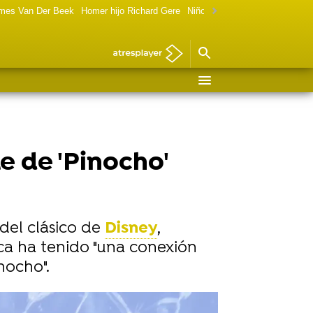
ames Van Der Beek
Homer hijo Richard Gere
Niño de Terminator ahora
Mar
e de 'Pinocho'
del clásico de
Disney
,
unca ha tenido "una conexión
nocho".