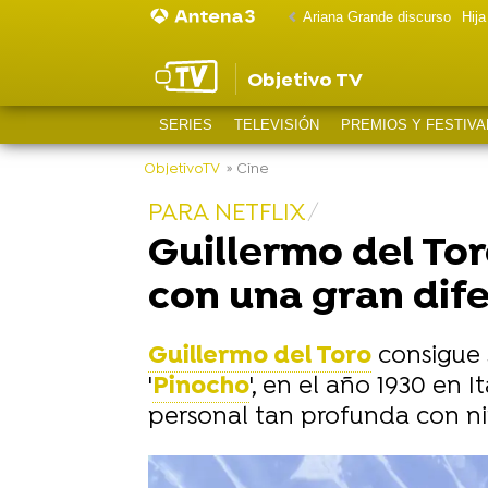
Ariana Grande discurso
Hij
Objetivo TV
SERIES
TELEVISIÓN
PREMIOS Y FESTIVA
ObjetivoTV
» Cine
PARA NETFLIX
Guillermo del Toro
con una gran dif
Guillermo del Toro
consigue 
'
Pinocho
', en el año 1930 en 
personal tan profunda con ni
-