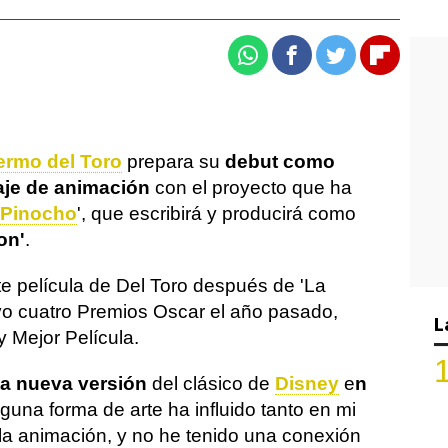
Whatsapp
Facebook
Twitter
Flipboa
ermo del Toro
prepara su
debut como
aje de animación
con el proyecto que ha
Pinocho
', que escribirá y producirá como
on'
.
nte película de Del Toro después de 'La
vo cuatro Premios Oscar el año pasado,
L
y Mejor Película.
ta nueva versión
del clásico de
Disney
e
n
nguna forma de arte ha influido tanto en mi
 la animación, y no he tenido una conexión