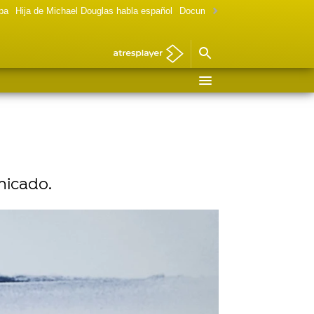
lpa
Hija de Michael Douglas habla español
Documental Las chicas Gilmore
nicado.