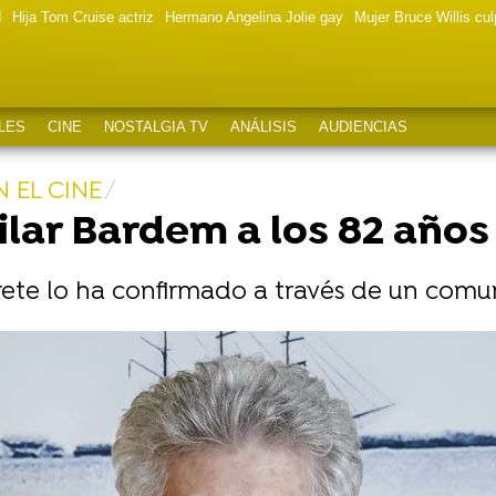
d
Hija Tom Cruise actriz
Hermano Angelina Jolie gay
Mujer Bruce Willis cu
LES
CINE
NOSTALGIA TV
ANÁLISIS
AUDIENCIAS
 EL CINE
Pilar Bardem a los 82 años
prete lo ha confirmado a través de un comu