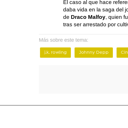
El caso al que hace refere
daba vida en la saga del
de
Draco Malfoy
, quien f
tras ser arrestado por cul
Más sobre este tema:
j.k. rowling
Johnny Depp
Ci