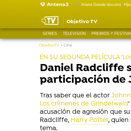
Ariana Grande discurso
Hij
Objetivo TV
SERIES
TELEVISIÓN
PREMIOS Y FESTIVA
ObjetivoTV
» Cine
EN SU SEGUNDA PELÍCULA 'Los
Daniel Radcliffe 
participación de
Tras saber que el actor
Johnn
Los crímenes de Grindelwald
acusación de agresión que su
Radcliffe,
Harry Potter
, quien
tema.