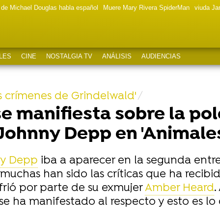
a de Michael Douglas habla español
Muere Mary Rivera SpiderMan
viuda J
LES
CINE
NOSTALGIA TV
ANÁLISIS
AUDIENCIAS
 crímenes de Grindelwald'
se manifiesta sobre la po
 Johnny Depp en 'Animales
y Depp
iba a aparecer en la segunda entre
' muchas han sido las críticas que ha recibi
frió por parte de su exmujer
Amber Heard
.
 se ha manifestado al respecto y esto es lo