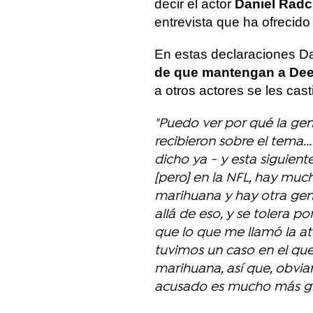
decir el actor
Daniel Radcl
entrevista que ha ofrecid
En estas declaraciones D
de que mantengan a De
a otros actores se les cas
"Puedo ver por qué la gen
recibieron sobre el tema.
dicho ya - y esta siguien
[pero] en la NFL, hay muc
marihuana y hay otra ge
allá de eso, y se tolera 
que lo que me llamó la ate
tuvimos un caso en el qu
marihuana, así que, obvi
acusado es mucho más g