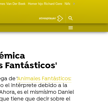
ames Van Der Beek
Homer hijo Richard Gere
Niño de Terminator ahora
Mar
lémica
 Fantásticos'
ga de '
Animales Fantásticos:
do el intérprete debido a la
 Ahora, es el mismísimo Daniel
 que tiene que decir sobre el