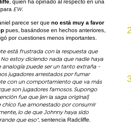
iffe
, quien ha opinado al respecto en una
o para
.
EW
aniel parece ser que
no está muy a favor
ep
pues, basándose en hechos anteriores,
tigó por cuestiones menos importantes.
te está frustrada con la respuesta que
.. No estoy diciendo nada que nadie haya
te analogía puede ser un tanto extraña -
hos jugadores arrestados por fumar
nte con un comportamiento que va más
porque son jugadores famosos. Supongo
nción fue que [en la saga original]
e chico fue amonestado por consumir
amente, lo de que Johnny haya sido
, sentencia Radcliffe.
rande que eso"