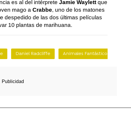
ncia es al del intérprete
Jamie Waylett
que
 joven mago a
Crabbe
, uno de los matones
ue despedido de las dos últimas películas
tivar 10 plantas de marihuana.
ne
Daniel Radcliffe
Animales Fantásticos
harr