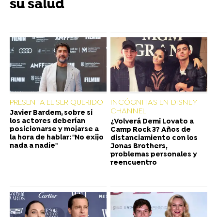
su salud
PRESENTA EL SER QUERIDO
INCÓGNITAS EN DISNEY
CHANNEL
Javier Bardem, sobre si
los actores deberían
¿Volverá Demi Lovato a
posicionarse y mojarse a
Camp Rock 3? Años de
la hora de hablar: "No exijo
distanciamiento con los
nada a nadie"
Jonas Brothers,
problemas personales y
reencuentro