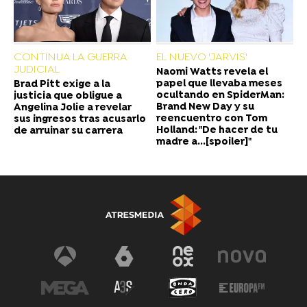
CONTINUA LA GUERRA
EL NUEVO 'JARVIS'
JUDICIAL
Naomi Watts revela el
papel que llevaba meses
Brad Pitt exige a la
ocultando en SpiderMan:
justicia que obligue a
Brand New Day y su
Angelina Jolie a revelar
reencuentro con Tom
sus ingresos tras acusarlo
Holland: "De hacer de tu
de arruinar su carrera
madre a...[spoiler]"