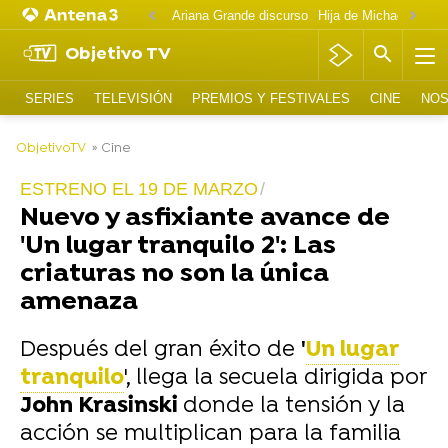
Ariana Grande discurso
Objetivo TV
SERIES
TELEVISIÓN
PREMIOS Y FESTIVALES
CINE
NOS
-
ObjetivoTV
» Cine
ESTRENO EL 19 DE MARZO
Nuevo y asfixiante avance de
'Un lugar tranquilo 2': Las
criaturas no son la única
amenaza
Después del gran éxito de
'
Un lugar
tranquilo
', llega la secuela dirigida por
John Krasinski
donde la tensión y la
acción se multiplican para la familia