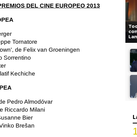
PREMIOS DEL CINE EUROPEO 2013
OPEA
Tod
com
erger
La
seppe Tornatore
down', de Felix van Groeningen
o Sorrentino
ter
latif Kechiche
OPEA
 de Pedro Almodóvar
e Riccardo Milani
L
 Susanne Bier
e Vinko Brešan