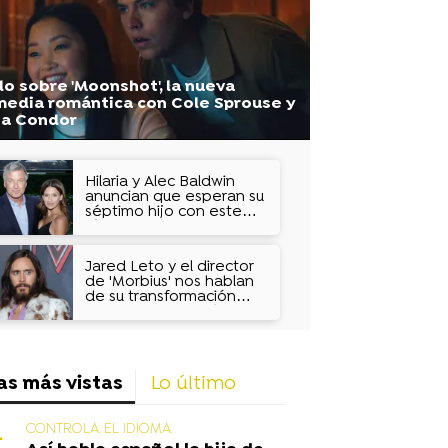
o sobre 'Moonshot', la nueva
edia romántica con Cole Sprouse y
na Condor
Hilaria y Alec Baldwin
anuncian que esperan su
séptimo hijo con este
vídeo: "Felices con esta
sorpresa"
Jared Leto y el director
de 'Morbius' nos hablan
de su transformación
radical: "Me asusté,
pensé que iba a hacerse
daño"
as más vistas
Lo último
CONTROLA EL IDIOMA