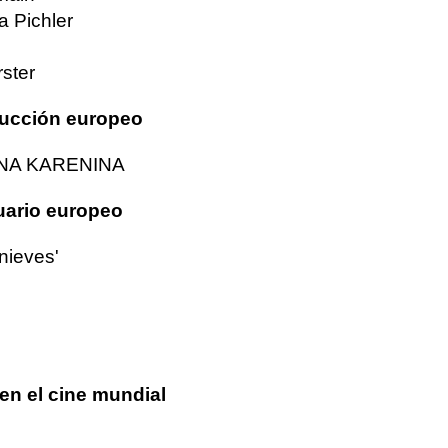
a Pichler
rster
ducción europeo
NNA KARENINA
uario europeo
nieves'
en el cine mundial