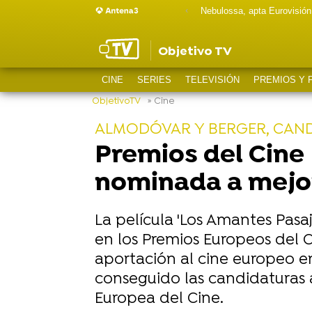
Nebulossa, apta Eurovisión
Objetivo TV
CINE
SERIES
TELEVISIÓN
PREMIOS Y 
ObjetivoTV
» Cine
ALMODÓVAR Y BERGER, CAND
Premios del Cine
nominada a mejo
La película 'Los Amantes Pasa
en los Premios Europeos del C
aportación al cine europeo en 
conseguido las candidaturas a
Europea del Cine.