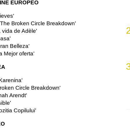
CINE EUROPEO
ieves'
'The Broken Circle Breakdown'
a vida de Adèle'
casa'
ran Belleza'
 Mejor oferta'
EA
Karenina'
Broken Circle Breakdown'
ah Arendt'
ible'
itia Copilului'
EO