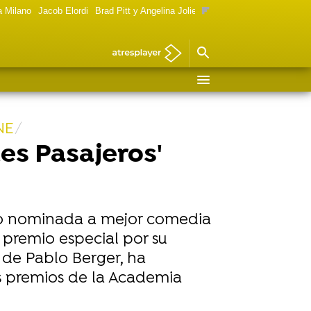
a Milano
Jacob Elordi
Brad Pitt y Angelina Jolie
Mujeres Goya 2024
Foto 
NE
es Pasajeros'
sido nominada a mejor comedia
l premio especial por su
, de Pablo Berger, ha
os premios de la Academia