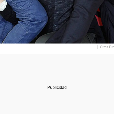
Gtres
Pre