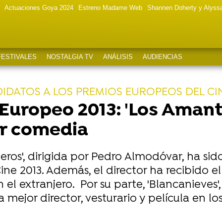
Actuaciones Goya 2024
Estreno Madame Web
Shannen Doherty y Alyss
FESTIVALES
NOSTALGIA TV
ANÁLISIS
AUDIENCIAS
IDATOS A LOS PREMIOS EUROPEOS DEL CI
 Europeo 2013: 'Los Amant
r comedia
jeros', dirigida por Pedro Almodóvar, ha 
ine 2013. Además, el director ha recibido e
el extranjero. Por su parte, 'Blancanieves'
 mejor director, vesturario y película en l