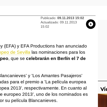
Publicado:
09.11.2013 15:02
Actualizado:
09.11.2013
Whatsap
Compart
Fac
15:02
y (EFA) y EFA Productions han anunciado
opeo de Sevilla
las nominaciones para los
opeo
, que se
celebrarán en Berlín el 7 de
Blancanieves' y 'Los Amantes Pasajeros'
das para el premio a 'La película europea
opea 2013', respectivamente. En cuanto al
Ví
cine europeo 2013', uno de los nominados es
por su película Blancanieves.