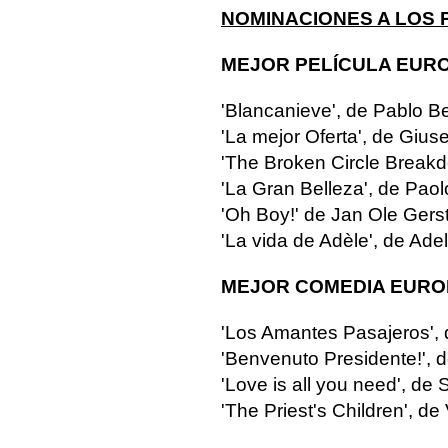
NOMINACIONES A LOS 
MEJOR PELÍCULA EUR
'Blancanieve', de Pablo B
'La mejor Oferta', de Giu
'The Broken Circle Break
'La Gran Belleza', de Paol
'Oh Boy!' de Jan Ole Gers
'La vida de Adèle', de Adel
MEJOR COMEDIA EUR
'Los Amantes Pasajeros',
'Benvenuto Presidente!', d
'Love is all you need', de
'The Priest's Children', d