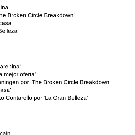
ina'
he Broken Circle Breakdown'
casa'
Belleza'
arenina'
 mejor oferta'
eningen por 'The Broken Circle Breakdown'
casa'
o Contarello por 'La Gran Belleza'
imain