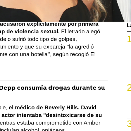
mente conocimos que los abogados de la
e, a través de los argumentos de apertura
acusaron explícitamente por primera
L
p de violencia sexual.
El letrado alegó
elo sufrió todo tipo de golpes,
amiento y que su expareja ''la agredió
te con una botella'', según recogió E!
Depp consumía drogas durante su
ple,
el médico de Beverly Hills, David
 actor intentaba "desintoxicarse de su
entras estaba comprometido con Amber
ncluían alcohol, opiáceos,