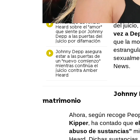
Johnny Depp:
"Copiarle sería
Reciente
suicidio"
intérpret
El mensaje de Amber
del juicio,
Heard sobre el "amor"
que siente por Johnny
vez a Dep
Depp a las puertas del
que la mod
juicio por difamación
estrangul
Johnny Depp asegura
estar a las puertas de
sexualmen
un "nuevo comienzo"
News.
mientras continúa el
juicio contra Amber
Heard
Johnny 
matrimonio
Ahora, según recoge Peo
Kipper
, ha contado que
el
abuso de sustancias"
mi
Heard. Dichas sustancias i