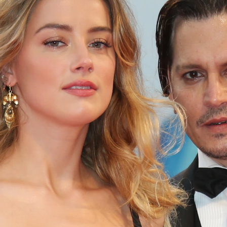
Whatsapp
Facebook
X
Flipboa
que enfrenta a
Johnny Depp y Amber
 difamación está en pleno apogeo, y son
s detalles que han salido a la luz de su
a relación.