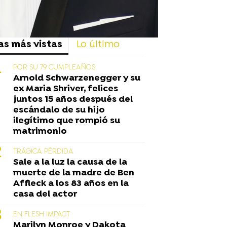
as más vistas
Lo último
POR SU 79 CUMPLEAÑOS
Arnold Schwarzenegger y su
ex Maria Shriver, felices
juntos 15 años después del
escándalo de su hijo
ilegítimo que rompió su
matrimonio
TRÁGICA PÉRDIDA
Sale a la luz la causa de la
muerte de la madre de Ben
Affleck a los 83 años en la
casa del actor
EN FLESH IMPACT
Marilyn Monroe y Dakota