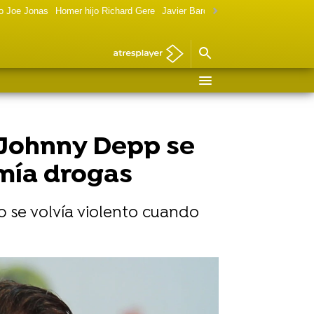
o Joe Jonas
Homer hijo Richard Gere
Javier Bardem política
Marilyn Monr
Johnny Depp se
mía drogas
 se volvía violento cuando