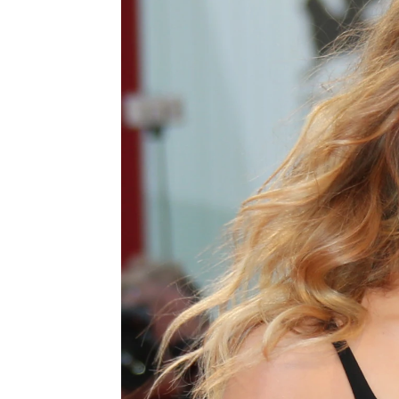
Belén Parrilla
Madrid
Publicado:
16 de abril de 2022, 15:45
El juicio 
Más información
Heard
por
Mads Mikkelsen se
muchos lo
sincera sobre
'Animales Fantásticos',
tormentos
su Grindelwald y