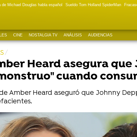
a de Michael Douglas habla español
Sueldo Tom Holland SpiderMan
Fracas
LES
CINE
NOSTALGIA TV
ANÁLISIS
AUDIENCIAS
S
mber Heard asegura que 
"monstruo" cuando consu
a de Amber Heard aseguró que Johnny Depp
facientes.