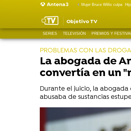
Mujer Bruce Willis culpa
Hij
Objetivo TV
SERIES
TELEVISIÓN
PREMIOS Y FESTIVA
PROBLEMAS CON LAS DROGA
La abogada de A
convertía en un 
Durante el juicio, la abogad
abusaba de sustancias estupe