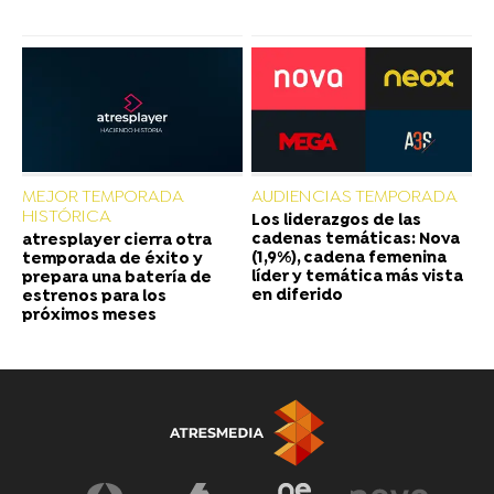
MEJOR TEMPORADA
AUDIENCIAS TEMPORADA
HISTÓRICA
Los liderazgos de las
cadenas temáticas: Nova
atresplayer cierra otra
(1,9%), cadena femenina
temporada de éxito y
líder y temática más vista
prepara una batería de
en diferido
estrenos para los
próximos meses