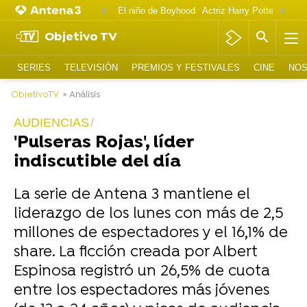
El niño de Boyhood
Actriz Harry Potter OnlyF
Objetivo TV
SERIES
TELEVISIÓN
PREMIOS Y FESTIVALES
CINE
NOS
ObjetivoTV
» Análisis
AUDIENCIAS
'Pulseras Rojas', líder
indiscutible del día
La serie de Antena 3 mantiene el
liderazgo de los lunes con más de 2,5
millones de espectadores y el 16,1% de
share. La ficción creada por Albert
Espinosa registró un 26,5% de cuota
entre los espectadores más jóvenes