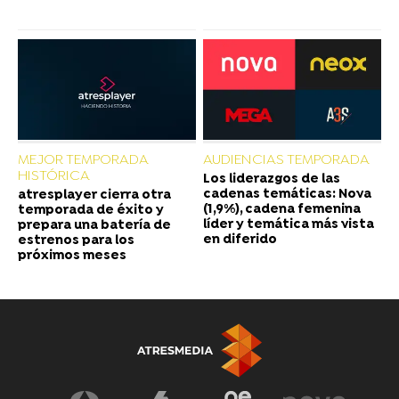
MEJOR TEMPORADA
AUDIENCIAS TEMPORADA
HISTÓRICA
Los liderazgos de las
cadenas temáticas: Nova
atresplayer cierra otra
(1,9%), cadena femenina
temporada de éxito y
líder y temática más vista
prepara una batería de
en diferido
estrenos para los
próximos meses