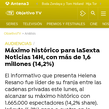
Boda Zendaya y Tom Holland
Hija Tom Cruise 
Objetivo TV
SERIES
TELEVISIÓN
PREMIOS Y FESTIVALES
CINE
NOS
ObjetivoTV
» Análisis
AUDIENCIAS
Máximo histórico para laSexta
Noticias 14H, con más de 1,6
millones (14,2%)
El informativo que presenta Helena
Resano fue líder de su franja entre las
cadenas privadas este lunes, al
alcanzar su máximo histórico con
1.665.000 espectadores (14,2% share).