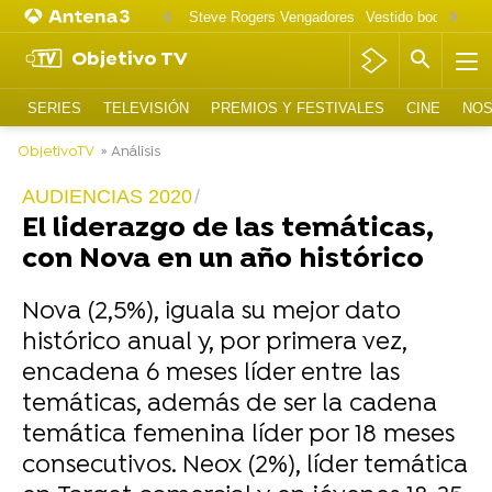
Steve Rogers Vengadores
Vestido boda Tallula
Objetivo TV
SERIES
TELEVISIÓN
PREMIOS Y FESTIVALES
CINE
NOS
ObjetivoTV
» Análisis
AUDIENCIAS 2020
El liderazgo de las temáticas,
con Nova en un año histórico
Nova (2,5%), iguala su mejor dato
histórico anual y, por primera vez,
encadena 6 meses líder entre las
temáticas, además de ser la cadena
temática femenina líder por 18 meses
consecutivos. Neox (2%), líder temática