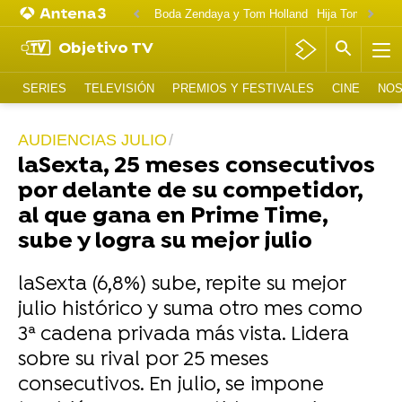
Boda Zendaya y Tom Holland
Hija Tom Cruise 
Objetivo TV
SERIES
TELEVISIÓN
PREMIOS Y FESTIVALES
CINE
NOS
AUDIENCIAS JULIO
laSexta, 25 meses consecutivos
por delante de su competidor,
al que gana en Prime Time,
sube y logra su mejor julio
laSexta (6,8%) sube, repite su mejor
julio histórico y suma otro mes como
3ª cadena privada más vista. Lidera
sobre su rival por 25 meses
consecutivos. En julio, se impone