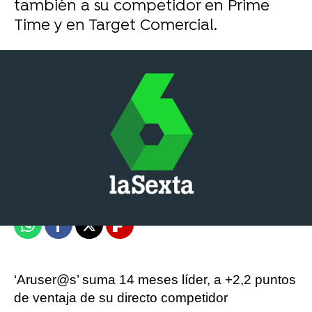
también a su competidor en Prime
Time y en Target Comercial.
Objetivo TV
Publicado:
31 de julio de 2023, 14:37
Whatsapp
Facebook
X
Flipboard
‘Aruser@s’ suma 14 meses líder, a +2,2 puntos
de ventaja de su directo competidor