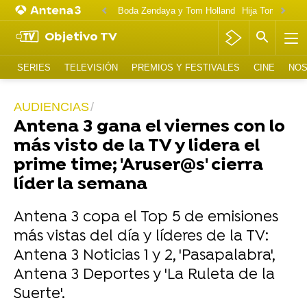
Boda Zendaya y Tom Holland
Hija Tom Cruise 
Objetivo TV
SERIES
TELEVISIÓN
PREMIOS Y FESTIVALES
CINE
NOS
AUDIENCIAS
Antena 3 gana el viernes con lo
más visto de la TV y lidera el
prime time; 'Aruser@s' cierra
líder la semana
Antena 3 copa el Top 5 de emisiones
más vistas del día y líderes de la TV:
Antena 3 Noticias 1 y 2, 'Pasapalabra',
Antena 3 Deportes y 'La Ruleta de la
Suerte'.