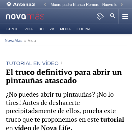
Muere padre Blanca Romero
Nuevo look Paz 
GENTE
VIDA
BELLEZA
MODA
COCINA
NovaMás
» Vida
TUTORIAL EN VÍDEO
El truco definitivo para abrir un
pintauñas atascado
¿No puedes abrir tu pintauñas? ¡No lo
tires! Antes de deshacerte
precipitadamente de ellos, prueba este
tutorial
truco que te proponemos en este
vídeo
Nova Life.
en
de