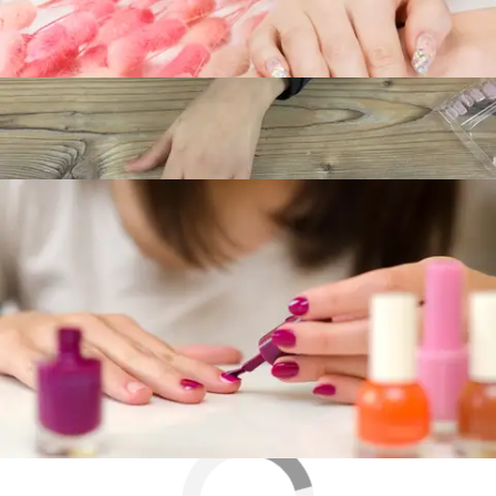
Trucos infalibles para que las uñas postizas
parezcan de verdad
Cómo pintarse bien las uñas (y no morir en
el intento)
Más sobre este tema:
Trucos
tutorial
Uñas