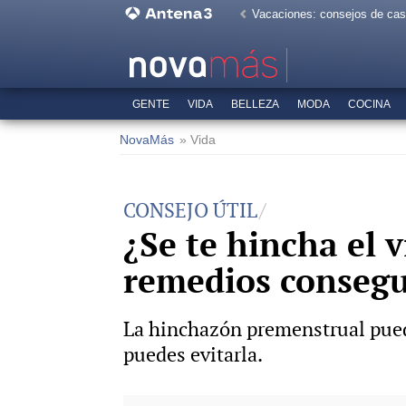
Vacaciones: consejos de ca
GENTE
VIDA
BELLEZA
MODA
COCINA
NovaMás
» Vida
CONSEJO ÚTIL
¿Se te hincha el 
remedios consegui
La hinchazón premenstrual pued
puedes evitarla.
-