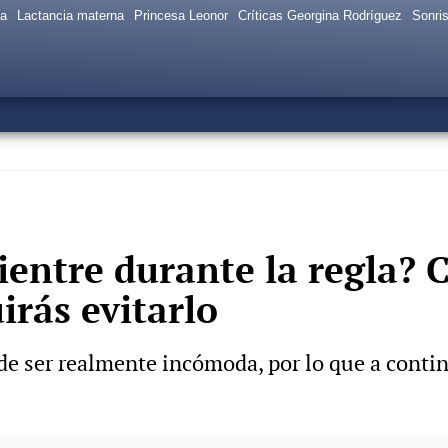
sa
Lactancia materna
Princesa Leonor
Críticas Georgina Rodríguez
Sonris
vientre durante la regla? 
rás evitarlo
e ser realmente incómoda, por lo que a cont