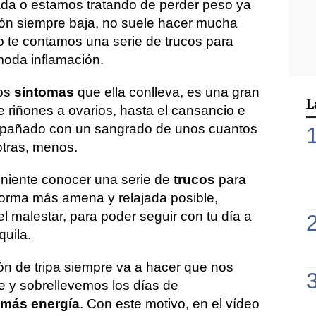
ada o estamos tratando de perder peso ya
ón siempre baja, no suele hacer mucha
deo te contamos una serie de trucos para
ómoda inflamación.
los
síntomas
que ella conlleva, es una gran
L
e riñones a ovarios, hasta el cansancio e
mpañado con un sangrado de unos cuantos
otras, menos.
eniente conocer una serie de
trucos
para
 forma más amena y relajada posible,
 malestar, para poder seguir con tu día a
quila.
ón de tripa siempre va a hacer que nos
e y sobrellevemos los días de
más energía
. Con este motivo, en el vídeo