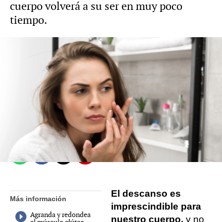
cuerpo volverá a su ser en muy poco
tiempo.
Javier G. García
Entrenador personal
Madrid
Publicado:
16 de septiembre de 2021, 09:09
Whatsapp
Facebook
X
Flipboard
El descanso es
Más información
imprescindible para
Agranda y redondea
nuestro cuerpo,
y no