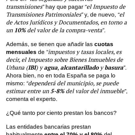
transmisiones”
“el Impuesto de
hay que pagar
Transmisiones Patrimoniales”
“el
y, de nuevo,
de Actos Jurídicos y Documentados, en torno a
10%
un
del valor de la compra-venta”
.
Además, se tienen que añadir las
cuotas
“impuestos y tasas locales, es
mensuales
de
decir, el Impuesto sobre Bienes Inmuebles de
IBI
agua
alcantarillado
basura
Urbana (
) y
,
y
”
.
Ahora bien, no en toda España se paga lo
“dependerá del municipio, se puede
mismo:
5-8%
estimar entre un
del valor del inmueble”
,
comenta el experto.
¿Qué tanto por ciento prestan los bancos?
Las entidades bancarias prestan
habitualmente
entre el 70% y el 80%
del