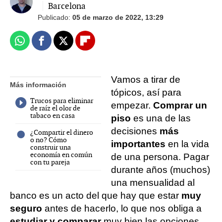
Barcelona
Publicado:
05 de marzo de 2022, 13:29
Whatsapp
Facebook
X
Flipboard
Vamos a tirar de
Más información
tópicos, así para
Trucos para eliminar
empezar.
Comprar un
de raíz el olor de
tabaco en casa
piso
es una de las
decisiones
más
¿Compartir el dinero
o no? Cómo
importantes
en la vida
construir una
economía en común
de una persona. Pagar
con tu pareja
durante años (muchos)
una mensualidad al
banco es un acto del que hay que estar
muy
seguro
antes de hacerlo, lo que nos obliga a
estudiar y comparar
muy bien las opciones