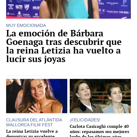
MUY EMOCIONADA
La emoción de Bárbara
Goenaga tras descubrir que
la reina Letizia ha vuelto a
lucir sus joyas
CLAUSURA DEL ATLÀNTIDA
¡FELICIDADES!
MALLORCA FILM FEST
Carlota Casiraghi cumple 40
La reina Letizia vuelve a
años: repasamos sus mejores
demostrar su excelente
looks de los últimos años