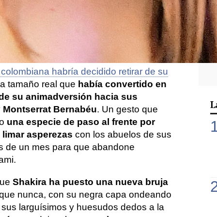
a la ficción, y el caso de la bruja que
 meses apuntando directamente a la casa
Piqué
y que ha desaparecido y
ha vuelto a
nes, es uno de ellos.
 colombiana habría decidido retirar de su
a tamaño real que
había convertido en
de su animadversión hacia sus
L
y Montserrat Bernabéu
. Un gesto que
mo
una especie de paso al frente por
a limar asperezas
con los abuelos de sus
s de un mes para que abandone
ami.
que
Shakira ha puesto una nueva bruja
 que nunca, con su negra capa ondeando
n sus larguísimos y huesudos dedos a la