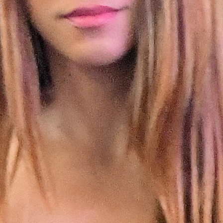
ible marcha de Shakira a Miami
poral la bruja que Shakira puso mirando hacia casa de lo
Whatsapp
Facebook
X
Flipboa