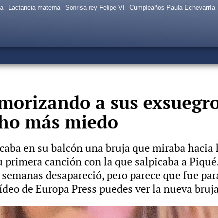
sa
Lactancia materna
Sonrisa rey Felipe VI
Cumpleaños Paula Echevarría
emorizando a sus exsuegr
cho más miedo
caba en su balcón una bruja que miraba hacia l
u primera canción con la que salpicaba a Piqué
 semanas desapareció, pero parece que fue par
deo de Europa Press puedes ver la nueva bruja