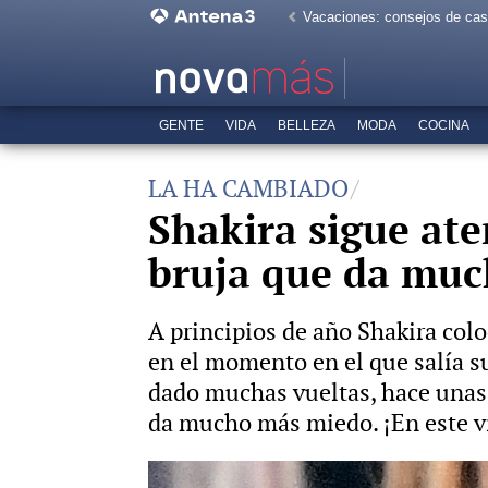
Vacaciones: consejos de ca
GENTE
VIDA
BELLEZA
MODA
COCINA
LA HA CAMBIADO
Shakira sigue at
bruja que da mu
A principios de año Shakira colo
en el momento en el que salía s
dado muchas vueltas, hace unas
da mucho más miedo. ¡En este ví