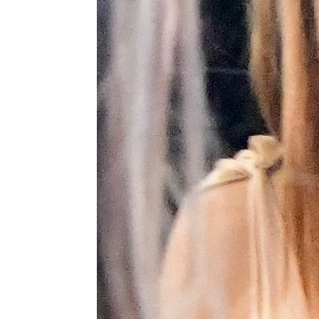
Tonino guarda silencio ante la pos
Así de deteriorada está por el tem
Europa Press
Publicado:
09 de marzo de 2023, 17:00