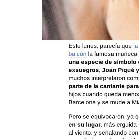
A veces la realidad supera 
Shakira colocó
hace unos
de los padres de Gerard 
aparecer
en varias ocasio
Este lunes, parecía que
la
balcón
la famosa muñeca 
una especie de símbolo 
exsuegros, Joan Piqué 
muchos interpretaron co
parte de la cantante par
hijos cuando queda meno
Barcelona y se mude a Mi
Pero se equivocaron, ya 
en su lugar
, más erguida
al viento, y señalando co