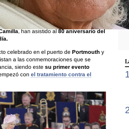
el
rey Carlos III
sigue siendo motivo de
 insistió en que no iba a faltar a los
l
Día D en Gran Bretaña
. Y así ha sido.
Camilla
, han asistido al
80 aniversario del
ía.
cto celebrado en el puerto de
Portmouth
y
istan a las conmemoraciones que se
L
ancia, siendo este
su primer evento
 empezó con
el tratamiento contra el