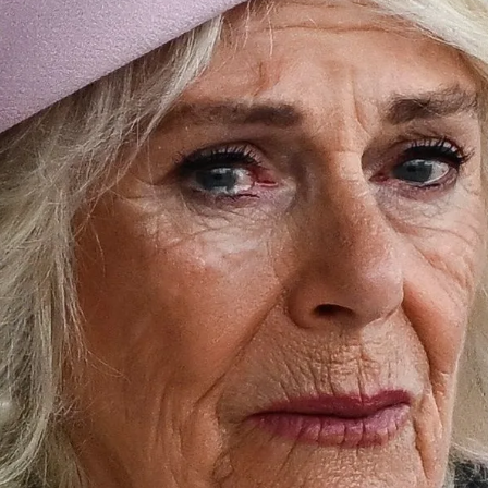
secundarios que padece el rey Carlos III debido al tra
Whatsapp
Facebook
X
Flipboa