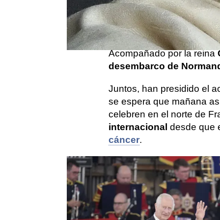
A pesar de que la salud d
preocupación, el monarca ya
actos conmemorativos de
Acompañado por la reina
desembarco de Normand
Juntos, han presidido el a
se espera que mañana as
celebren en el norte de Fr
internacional
desde que
cáncer
.