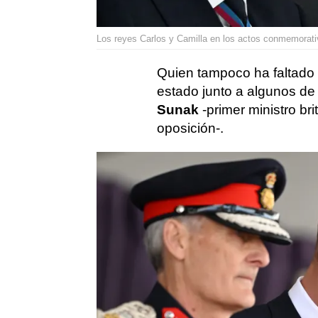
Los reyes Carlos y Camilla en los actos conmemorativ
Quien tampoco ha faltado
estado junto a algunos de
Sunak
-primer ministro bri
oposición-.