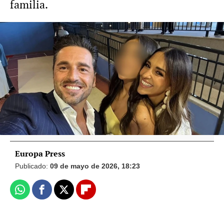
familia.
Europa Press
Paula Echevarría pide respeto para los
primeros romances de su hija, Daniella:
"Dejadla tener novio en secreto"
Europa Press
Publicado:
09 de mayo de 2026, 18:23
Whatsapp
Facebook
X
Flipboard