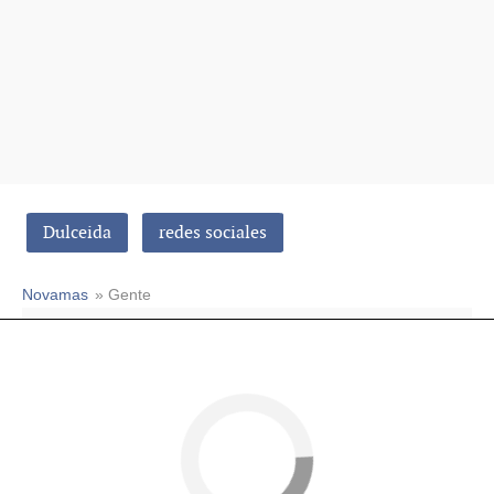
Dulceida
redes sociales
Novamas
» Gente