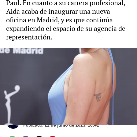
Paul. En cuanto a su carrera profesional,
Aida acaba de inaugurar una nueva
oficina en Madrid, y es que continúa
expandiendo el espacio de su agencia de
representación.
Ana Legazpi, ¿su mensaje a Dulceida tras
volver con Alba Paul?: "Ojalá no haya solo
negocio de 'likes'"
Paula Sánchez
Publicado:
22 de junio de 2023, 10:41