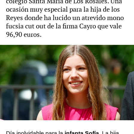
colegio Santa María de Los Rosales. Una
ocasión muy especial para la hija de los
Reyes donde ha lucido un atrevido mono
fucsia cut out de la firma Cayro que vale
96,90 euros.
Europa Press
Publicado:
25 de mayo de 2023, 13:55
Whatsapp
Facebook
X
Flipboard
Día inolvidable para la
infanta Sofía
. La hija