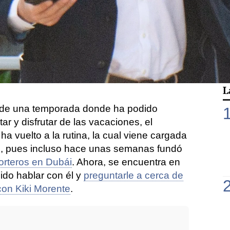
 tras su separación con
Sara Carbonero
, la
a debido de ser nada fácil, ya que ambos
más de 11 años juntos. Y es que a pesar
bos han tomado la decisión de acabar
amente con su relación, siguen teniendo una
istad, sobre todo por sus dos hijos,
Martín
L
de una temporada donde ha podido
r y disfrutar de las vacaciones, el
ha vuelto a la rutina, la cual viene cargada
o, pues incluso hace unas semanas fundó
orteros en Dubái
. Ahora, se encuentra en
ido hablar con él y
preguntarle a cerca de
con Kiki Morente
.