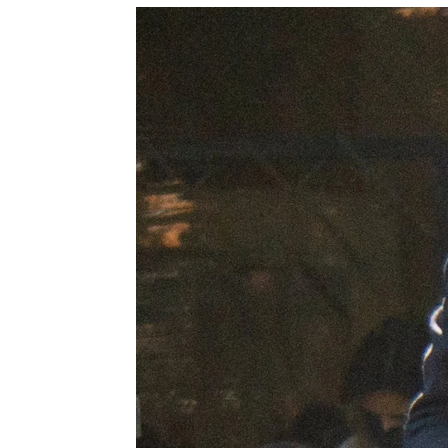
Celebrities.es
|
Europa Press
Publicado:
23 de septiembre de 2021, 15:16
Iker Casi
Más información