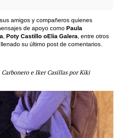
 sus amigos y compañeros quienes
s mensajes de apoyo como
Paula
a
,
Poty Castillo o
Elia Galera
, entre otros
lenado su último post de comentarios.
 Carbonero e Iker Casillas por Kiki
Kiki Morente
Poty Castillo
Iker Casillas
Paula 