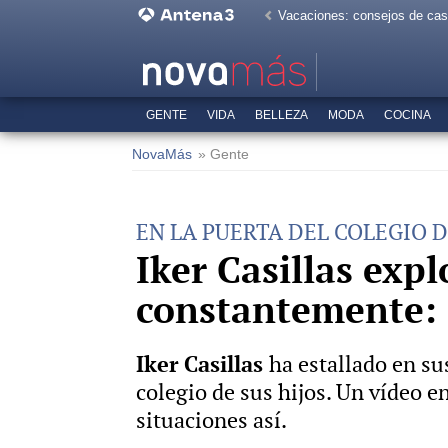
Vacaciones: consejos de ca
GENTE
VIDA
BELLEZA
MODA
COCINA
NovaMás
» Gente
EN LA PUERTA DEL COLEGIO D
Iker Casillas exp
constantemente: "
Iker Casillas
ha estallado en su
colegio de sus hijos. Un vídeo e
situaciones así.