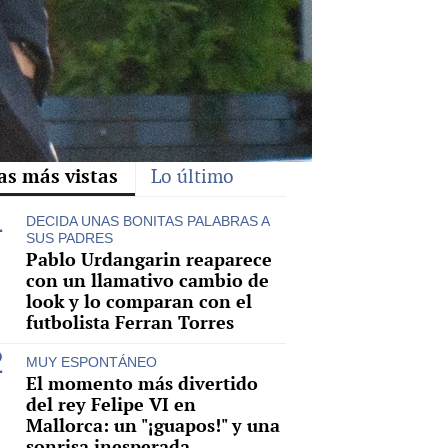
as más vistas
Lo último
DECIDA UNAS BONITAS PALABRAS A
SUS PADRES
Pablo Urdangarin reaparece
con un llamativo cambio de
look y lo comparan con el
futbolista Ferran Torres
MUY ESPONTÁNEO
El momento más divertido
del rey Felipe VI en
Mallorca: un "¡guapos!" y una
sonrisa inesperada