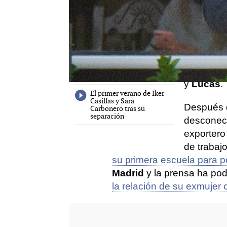
diferente
Sara Carbonero habla
cual no h
por primera vez sobre
cómo su relación actual
llevaban 
con Iker Casillas
de que am
El piropo de Iker Casillas
definitiv
a Sara Carbonero tras
pasar su primer verano
bonita am
por separado
y
Lucas
.
El primer verano de Iker
Casillas y Sara
Después 
Carbonero tras su
separación
desconecta
exportero 
de trabaj
su primera escuela para p
Madrid
y la prensa ha pod
la relación de su exmujer 