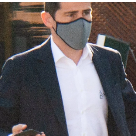
Whatsapp
Facebook
X
Flipboa
llas
está viviendo un año completamente