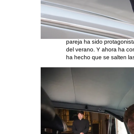
El pasado
28 de junio
,
Pa
fútbol Quique Sánchez Flo
"sí, quiero" con Javier Mi
en Jávea
. Rodeados de fa
pareja ha sido protagonis
del verano. Y ahora ha c
ha hecho que se salten la