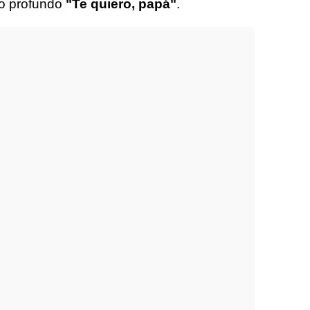
o profundo
"Te quiero, papá"
.