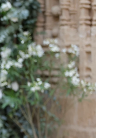
 Sánchez Flores y Paco Lobatón
rd