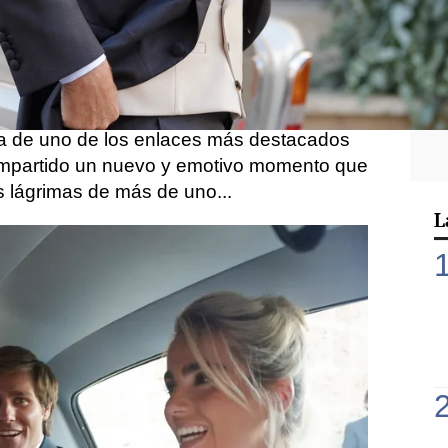
ty Sánchez Flores
, hija del entrenador de
res y nieta de Carmen Flores, se daba el
llet
en una espectacular
boda celebrada
miliares, amigos y rostros conocidos, la
ta de uno de los enlaces más destacados
ompartido un nuevo y emotivo momento que
s lágrimas de más de uno...
L