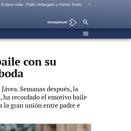
Eclipse solar
Pablo Urdangarin y Ferran Torres
aile con su
 boda
n Jávea. Semanas después, la
s, ha recordado el emotivo baile
 la gran unión entre padre e
Foto: Gtres Vídeo: Europa Press y Gtres