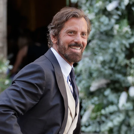
obatón: el fuerte vínculo entre las hijas de Quique
Whatsapp
Facebook
X
Flipboa