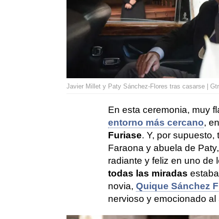
Javier Millet y Paty Sánchez-Flores tras casarse | Gt
En esta ceremonia, muy 
entorno más cercano
, e
Furiase
. Y, por supuesto
Faraona y abuela de Paty
radiante y feliz en uno de
todas las miradas
estaban
novia,
Quique Sánchez F
nervioso y emocionado al a