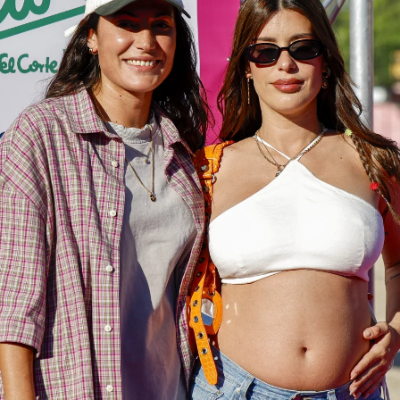
da junto a Alba Paul: "La imagen de dos mujeres q
Whatsapp
Facebook
X
Flipboa
42