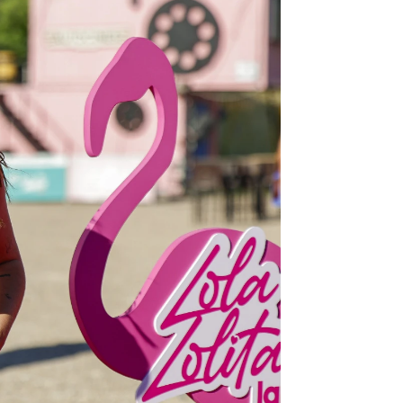
ue se aman"
rd