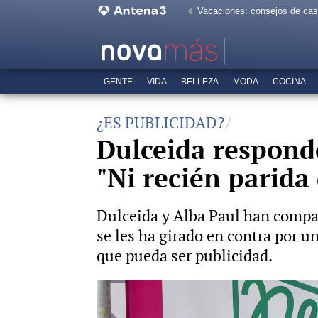
Vacaciones: consejos de ca
GENTE
VIDA
BELLEZA
MODA
COCINA
¿ES PUBLICIDAD?
Dulceida responde
"Ni recién parida
Dulceida y Alba Paul han compart
se les ha girado en contra por u
que pueda ser publicidad.