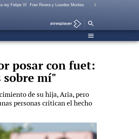
a rey Felipe VI
Fran Rivera y Lourdes Montes
r posar con fuet:
s sobre mí"
imiento de su hija, Aria, pero
unas personas critican el hecho
Foto: Gtres