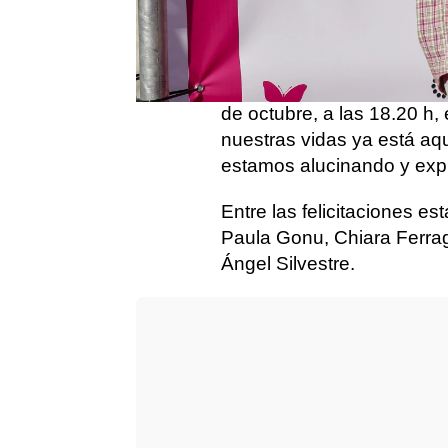
Esta semana se ha dado a
esperadas en el mundo inf
la hija de Aida Domenech
ha anunciado en redes que
de octubre, a las 18.20 h,
nuestras vidas ya está aq
estamos alucinando y expl
Entre las felicitaciones 
Paula Gonu, Chiara Ferra
Ángel Silvestre.