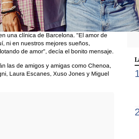
 conocer una de las noticias más
luencer: se trata del
nacimiento de Aria,
 (Dulceida) y Alba Paul
. La feliz pareja
 la pequeña había nacido el martes, 15
 en una clínica de Barcelona. "El amor de
uí, ni en nuestros mejores sueños,
otando de amor", decía el bonito mensaje.
L
están las de amigos y amigas como Chenoa,
gni, Laura Escanes, Xuso Jones y Miguel