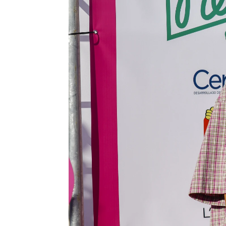
La portada de Dulceida embaraza
Marc Bosch
Barcelona
Publicado:
18 de octubre de 2024, 11: