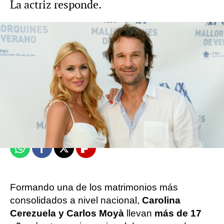
La actriz responde.
Vídeo: Europa Press | Foto: Gtres
Europa Press
Publicado:
29 de septiembre de 2024, 19:42
Whatsapp
Facebook
X
Flipboard
Formando una de los matrimonios más
consolidados a nivel nacional,
Carolina
Cerezuela y Carlos Moyà
llevan
más de 17