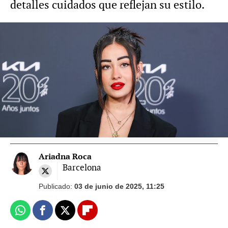
detalles cuidados que reflejan su estilo.
Foto: Gtres e Instagram
El house tour de la nueva casa de Nagore
Robles en Madrid que aún está sin
terminar
Ariadna Roca
Barcelona
Publicado:
03 de junio de 2025, 11:25
Whatsapp
Facebook
X
Flipboard