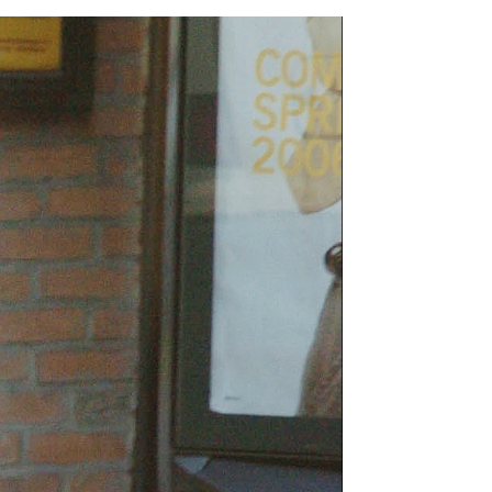
z Encinas
rd