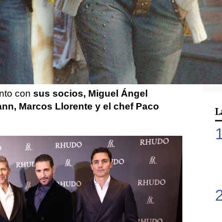
hora también empresario en el mundo de la
lez
está imparable y no deja de
merosas facetas en las que convierte en
e nuevo negocio no es otro que
Rhudo
,
al de moda en la noche madrileña y como no
l actor ha sido uno de los anfitriones en la
unto con
sus socios, Miguel Ángel
ann, Marcos Llorente y el chef Paco
L