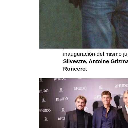
Intérprete, influencer y a
restauración.
Álex Gonzá
sorprendernos con sus nu
oro todo lo que toca. Est
está llamado a ser el loc
podía ser de otra manera, e
inauguración del mismo j
Silvestre, Antoine Grizm
Roncero
.