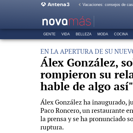
Vacaciones: consejos de ca
GENTE
VIDA
BELLEZA
MODA
COCINA
EN LA APERTURA DE SU NUE
Álex González, so
rompieron su rel
hable de algo así"
Álex González ha inaugurado, ju
Paco Roncero, un restaurante en
la prensa y se ha pronunciado so
ruptura.