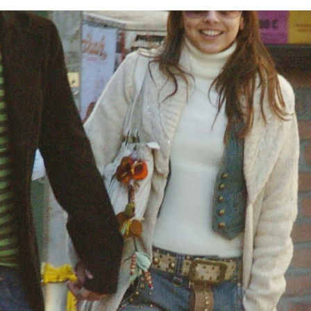
 de la ruptura de su exnovia Chenoa con Miguel Sánche
Whatsapp
Facebook
X
Flipboa