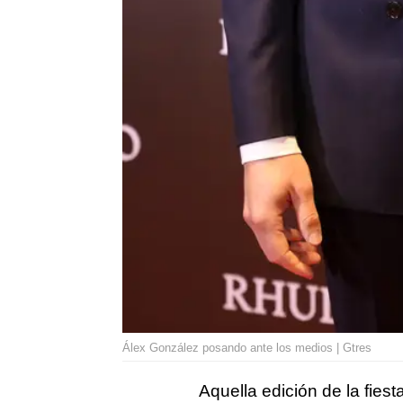
Álex González posando ante los medios | Gtres
Aquella edición de la fies