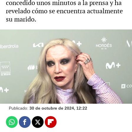
concedido unos minutos a la prensa y ha
revelado cómo se encuentra actualmente
su marido.
Vídeo: Europa Press Foto: Europa Press
Alaska y su transición hacia el pelo
blanco: así se tiñe actualmente la artista
Europa Press
Publicado:
30 de octubre de 2024, 12:22
Whatsapp
Facebook
X
Flipboard